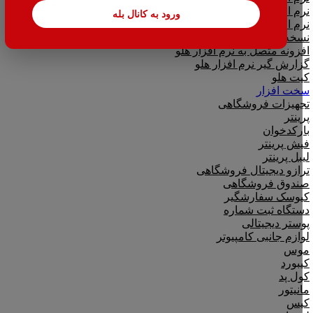
نرم افزار تحت وب|بدکا
ورود به کانال بله
نرم افزار CRM|لینک به هلو
نسخه آموزشی حسابداری هلو
افزونه متصل به نرم افزار هلو
گزارش گیر نرم افزار هلو
کیت هلو
سخت افزار
تجهیزات فروشگاهی
پرینتر
بارکدخوان
فیش پرینتر
لیبل پرینتر
ترازو دیجیتال فروشگاهی
صندوق فروشگاهی
کیوسک سفارشگیر
دستگاه ثبت شماره
پوستر دیجیتالی
لوازم جانبی کامپیوتر
موس
کیبورد
کول پد
مانیتور
کیس