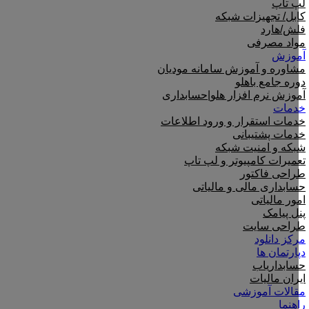
لپ تاپ
کابل/ تجهیزات شبکه
فلش/هارد
مواد مصرفی
آموزش
مشاوره و آموزش سامانه مودیان
دوره جامع باهلو
آموزش نرم افزار هلو|حسابداری
خدمات
خدمات استقرار و ورود اطلاعات
خدمات پشتیبانی
شبکه و امنیت شبکه
تعمیرات کامپیوتر و لپ تاپ
طراحی فاکتور
حسابداری مالی و مالیاتی
امور مالیاتی
پنل پیامک
طراحی سایت
مرکز دانلود
دپارتمان ها
حسابداریاب
ایران مالیات
مقالات آموزشی
راهنما