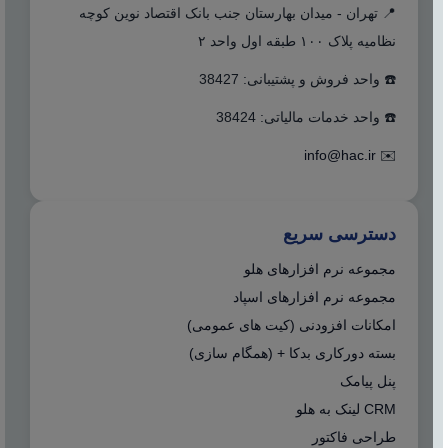
📍 تهران - میدان بهارستان جنب بانک اقتصاد نوین کوچه
نظامیه پلاک ۱۰۰ طبقه اول واحد ۲
☎️ واحد فروش و پشتیبانی: 38427
☎️ واحد خدمات مالیاتی: 38424
info@hac.ir
✉️
دسترسی سریع
مجموعه نرم افزارهای هلو
مجموعه نرم افزارهای اسپاد
امکانات افزودنی (کیت های عمومی)
بسته دورکاری بدکا + (همگام سازی)
پنل پیامک
CRM لینک به هلو
طراحی فاکتور