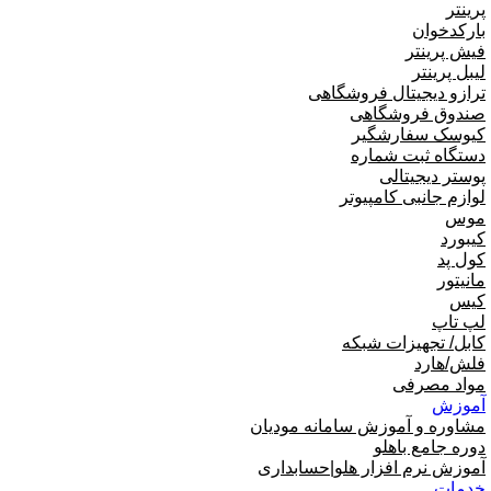
پرینتر
بارکدخوان
فیش پرینتر
لیبل پرینتر
ترازو دیجیتال فروشگاهی
صندوق فروشگاهی
کیوسک سفارشگیر
دستگاه ثبت شماره
پوستر دیجیتالی
لوازم جانبی کامپیوتر
موس
کیبورد
کول پد
مانیتور
کیس
لپ تاپ
کابل/ تجهیزات شبکه
فلش/هارد
مواد مصرفی
آموزش
مشاوره و آموزش سامانه مودیان
دوره جامع باهلو
آموزش نرم افزار هلو|حسابداری
خدمات