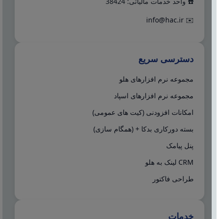
☎️ واحد خدمات مالیاتی: 38424
info@hac.ir
✉️
دسترسی سریع
مجموعه نرم افزارهای هلو
مجموعه نرم افزارهای اسپاد
امکانات افزودنی (کیت های عمومی)
بسته دورکاری بدکا + (همگام سازی)
پنل پیامک
CRM لینک به هلو
طراحی فاکتور
خدمات