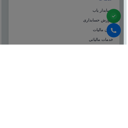
حسابدار یاب
آموزش حسابداری
ایران مالیات
خدمات مالیاتی
سامانه مودیان
درباره ما
شرکت مشاوره هاله افزار از سال ۱۳۷۷ همزمان با شروع
تولید نرم افزار حسابداری هلو، فعالیت تخصصی خود در
زمینه معرفی، مشاوره و انتخاب درست نرم افزار
حسابداری، تهیه سیستم‌های اطلاعاتی و لوازم جانبی مورد
نیاز نرم‌افزاری، استقرار سیستم حسابداری و آموزش و
ارائه خدمات حسابداری و مالیاتی بصورت کاملا تخصصی و