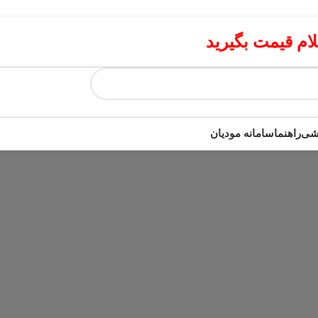
م قیمت بگیرید
زشی
راهنما
سامانه مودیان