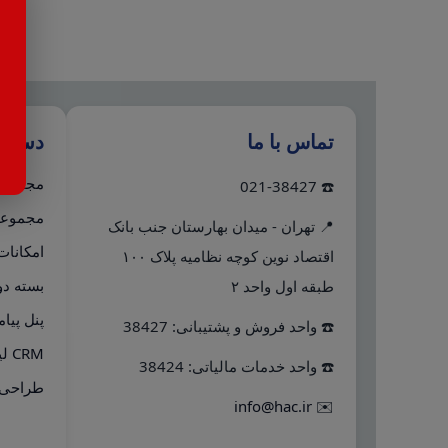
تماس با ما
دستر
مجموعه 
☎️ 021-38427
مجموعه 
📍 تهران - میدان بهارستان جنب بانک
امکانات
اقتصاد نوین کوچه نظامیه پلاک ۱۰۰
بسته دو
طبقه اول واحد ۲
پنل پیا
☎️ واحد فروش و پشتیبانی: 38427
CRM لینک به هلو
☎️ واحد خدمات مالیاتی: 38424
طراحی 
info@hac.ir
✉️