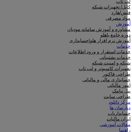
لپ تاپ
کابل/ تجهیزات شبکه
فلش/هارد
مواد مصرفی
آموزش
مشاوره و آموزش سامانه مودیان
دوره جامع باهلو
آموزش نرم افزار هلو|حسابداری
خدمات
خدمات استقرار و ورود اطلاعات
خدمات پشتیبانی
شبکه و امنیت شبکه
تعمیرات کامپیوتر و لپ تاپ
طراحی فاکتور
حسابداری مالی و مالیاتی
امور مالیاتی
پنل پیامک
طراحی سایت
مرکز دانلود
دپارتمان ها
حسابداریاب
ایران مالیات
مقالات آموزشی
راهنما