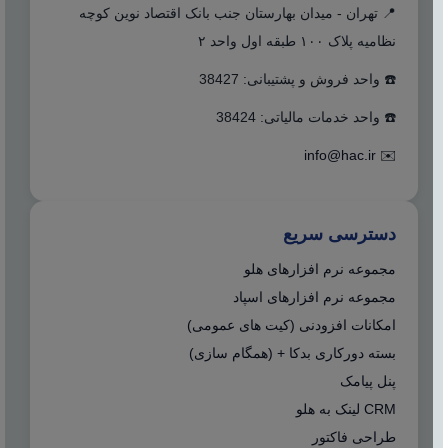
📍 تهران - میدان بهارستان جنب بانک اقتصاد نوین کوچه
نظامیه پلاک ۱۰۰ طبقه اول واحد ۲
☎️ واحد فروش و پشتیبانی: 38427
☎️ واحد خدمات مالیاتی: 38424
info@hac.ir
✉️
دسترسی سریع
مجموعه نرم افزارهای هلو
مجموعه نرم افزارهای اسپاد
امکانات افزودنی (کیت های عمومی)
بسته دورکاری بدکا + (همگام سازی)
پنل پیامک
CRM لینک به هلو
طراحی فاکتور