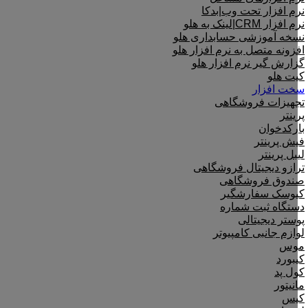
نرم افزار تحت وب|بدکا
نرم افزار CRM|لینک به هلو
نسخه آموزشی حسابداری هلو
افزونه متصل به نرم افزار هلو
گزارش گیر نرم افزار هلو
کیت هلو
سخت افزار
تجهیزات فروشگاهی
پرینتر
بارکدخوان
فیش پرینتر
لیبل پرینتر
ترازو دیجیتال فروشگاهی
صندوق فروشگاهی
کیوسک سفارشگیر
دستگاه ثبت شماره
پوستر دیجیتالی
لوازم جانبی کامپیوتر
موس
کیبورد
کول پد
مانیتور
کیس