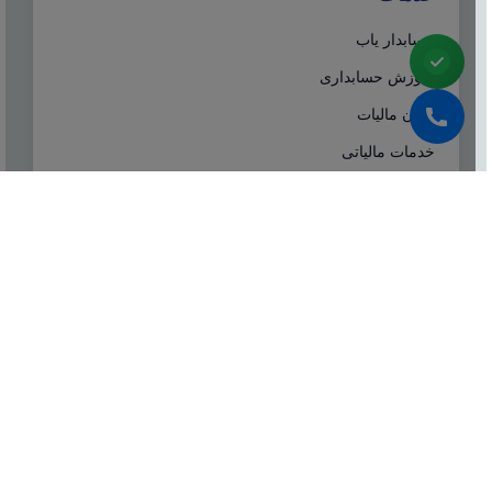
حسابدار یاب
آموزش حسابداری
ایران مالیات
خدمات مالیاتی
سامانه مودیان
درباره ما
شرکت مشاوره هاله افزار از سال ۱۳۷۷ همزمان با شروع
تولید نرم افزار حسابداری هلو، فعالیت تخصصی خود در
زمینه معرفی، مشاوره و انتخاب درست نرم افزار
حسابداری، تهیه سیستم‌های اطلاعاتی و لوازم جانبی مورد
نیاز نرم‌افزاری، استقرار سیستم حسابداری و آموزش و
ارائه خدمات حسابداری و مالیاتی بصورت کاملا تخصصی و