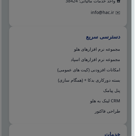
☎️ واحد خدمات مالیاتی: 38424
info@hac.ir
✉️
دسترسی سریع
مجموعه نرم افزارهای هلو
مجموعه نرم افزارهای اسپاد
امکانات افزودنی (کیت های عمومی)
بسته دورکاری بدکا + (همگام سازی)
پنل پیامک
CRM لینک به هلو
طراحی فاکتور
خدمات