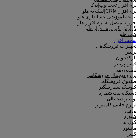
نرم افزار تحت وب|بدکا
نرم افزار CRM|لینک به هلو
نسخه آموزشی حسابداری هلو
افزونه متصل به نرم افزار هلو
گزارش گیر نرم افزار هلو
کیت هلو
سخت افزار
تجهیزات فروشگاهی
پرینتر
بارکدخوان
فیش پرینتر
لیبل پرینتر
ترازو دیجیتال فروشگاهی
صندوق فروشگاهی
کیوسک سفارشگیر
دستگاه ثبت شماره
پوستر دیجیتالی
لوازم جانبی کامپیوتر
موس
کیبورد
کول پد
مانیتور
کیس