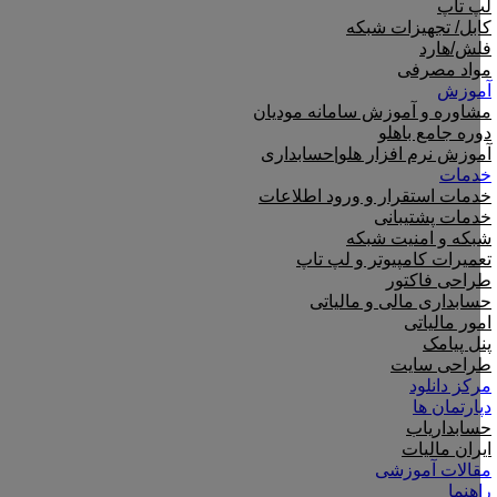
لپ تاپ
کابل/ تجهیزات شبکه
فلش/هارد
مواد مصرفی
آموزش
مشاوره و آموزش سامانه مودیان
دوره جامع باهلو
آموزش نرم افزار هلو|حسابداری
خدمات
خدمات استقرار و ورود اطلاعات
خدمات پشتیبانی
شبکه و امنیت شبکه
تعمیرات کامپیوتر و لپ تاپ
طراحی فاکتور
حسابداری مالی و مالیاتی
امور مالیاتی
پنل پیامک
طراحی سایت
مرکز دانلود
دپارتمان ها
حسابداریاب
ایران مالیات
مقالات آموزشی
راهنما