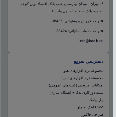
📍 تهران - میدان بهارستان جنب بانک اقتصاد نوین کوچه
نظامیه پلاک ۱۰۰ طبقه اول واحد ۲
☎️ واحد فروش و پشتیبانی: 38427
☎️ واحد خدمات مالیاتی: 38424
info@hac.ir
✉️
دسترسی سریع
مجموعه نرم افزارهای هلو
مجموعه نرم افزارهای اسپاد
امکانات افزودنی (کیت های عمومی)
بسته دورکاری بدکا + (همگام سازی)
پنل پیامک
CRM لینک به هلو
طراحی فاکتور