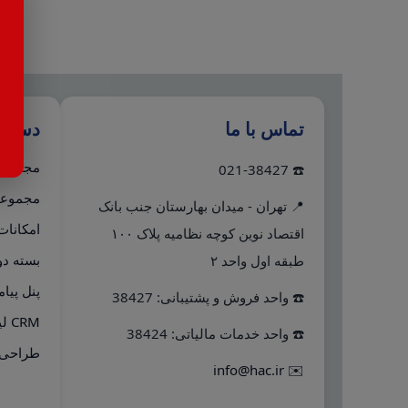
تماس با ما
دستر
مجموعه 
☎️ 021-38427
مجموعه 
📍 تهران - میدان بهارستان جنب بانک
امکانات
اقتصاد نوین کوچه نظامیه پلاک ۱۰۰
بسته دو
طبقه اول واحد ۲
پنل پیا
☎️ واحد فروش و پشتیبانی: 38427
CRM لینک به هلو
☎️ واحد خدمات مالیاتی: 38424
طراحی 
info@hac.ir
✉️