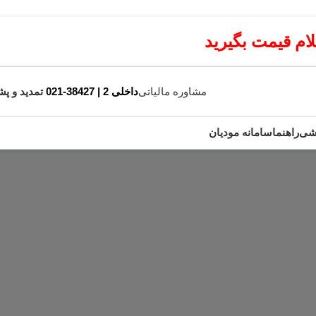
م قیمت بگیرید
مشاوره مالیاتی
داخلی 2 | 38427-021
تمدید و پش
زشی
راهنما
سامانه مودیان