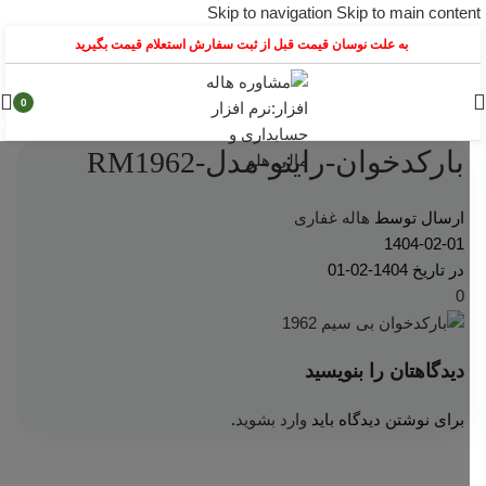
Skip to navigation
Skip to main content
به علت نوسان قیمت قبل از ثبت سفارش استعلام قیمت بگیرید
0
محصول
بارکدخوان-راینو-مدل-RM1962
ارسال توسط
هاله غفاری
1404-02-01
در تاریخ 1404-02-01
0
دیدگاهتان را بنویسید
برای نوشتن دیدگاه باید
وارد بشوید
.