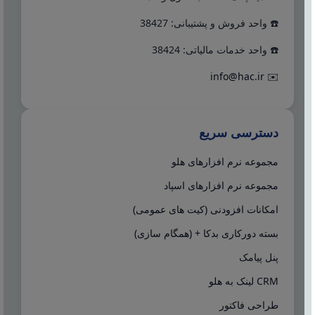
☎️ واحد فروش و پشتیبانی: 38427
☎️ واحد خدمات مالیاتی: 38424
info@hac.ir
✉️
دسترسی سریع
مجموعه نرم افزارهای هلو
مجموعه نرم افزارهای اسپاد
امکانات افزودنی (کیت های عمومی)
بسته دورکاری بدکا + (همگام سازی)
پنل پیامک
CRM لینک به هلو
طراحی فاکتور