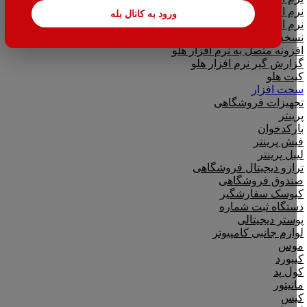
نرم افزار تحت وب|بدکا
ورود به کانال بله
نرم افزار CRM|لینک به هلو
نسخه آموزشی حسابداری هلو
افزونه متصل به نرم افزار هلو
گزارش گیر نرم افزار هلو
کیت هلو
سخت افزار
تجهیزات فروشگاهی
پرینتر
بارکدخوان
فیش پرینتر
لیبل پرینتر
ترازو دیجیتال فروشگاهی
صندوق فروشگاهی
کیوسک سفارشگیر
دستگاه ثبت شماره
پوستر دیجیتالی
لوازم جانبی کامپیوتر
موس
کیبورد
کول پد
مانیتور
کیس