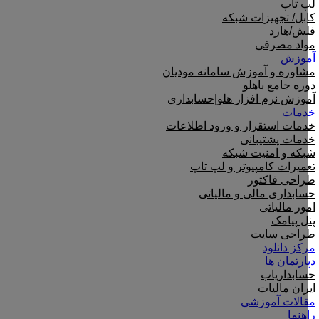
لپ تاپ
کابل/ تجهیزات شبکه
فلش/هارد
مواد مصرفی
آموزش
مشاوره و آموزش سامانه مودیان
دوره جامع باهلو
آموزش نرم افزار هلو|حسابداری
خدمات
خدمات استقرار و ورود اطلاعات
خدمات پشتیبانی
شبکه و امنیت شبکه
تعمیرات کامپیوتر و لپ تاپ
طراحی فاکتور
حسابداری مالی و مالیاتی
امور مالیاتی
پنل پیامک
طراحی سایت
مرکز دانلود
دپارتمان ها
حسابداریاب
ایران مالیات
مقالات آموزشی
راهنما