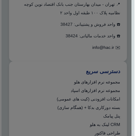
📍 تهران - میدان بهارستان جنب بانک اقتصاد نوین کوچه
نظامیه پلاک ۱۰۰ طبقه اول واحد ۲
☎️ واحد فروش و پشتیبانی: 38427
☎️ واحد خدمات مالیاتی: 38424
info@hac.ir
✉️
دسترسی سریع
مجموعه نرم افزارهای هلو
مجموعه نرم افزارهای اسپاد
امکانات افزودنی (کیت های عمومی)
بسته دورکاری بدکا + (همگام سازی)
پنل پیامک
CRM لینک به هلو
طراحی فاکتور