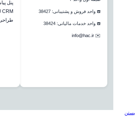
پنل پیا
☎️ واحد فروش و پشتیبانی: 38427
CRM لینک به هلو
طراحی 
☎️ واحد خدمات مالیاتی: 38424
info@hac.ir
✉️
بستن
جستجو
خانه
نرم افزار