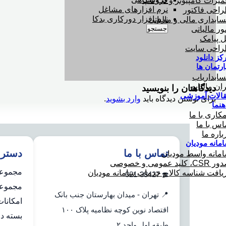
میرات کامپیوتر و لپ تاپ
نرم افزارهای مشاغل
احی فاکتور
نرم افزار دورکاری بدکا
ابداری مالی و مالیاتی
جستجو
ور مالیاتی
ل پیامک
احی سایت
کز دانلود
ارتمان ها
ابداریاب
ران مالیات
دیدگاهتان را بنویسید
الات آموزشی
برای نوشتن دیدگاه باید
وارد بشوید
.
هنما
کاری با ما
اس با ما
باره ما
مانه مودیان
تماس با ما
دستر
مانه واسط مودیان
C، کلید عمومی و خصوصی
مجموعه
یافت شناسه کالا و خدمات سامانه مودیان
☎️ 021-38427
مجموعه 
📍 تهران - میدان بهارستان جنب بانک
امکانا
اقتصاد نوین کوچه نظامیه پلاک ۱۰۰
بسته دو
طبقه اول واحد ۲