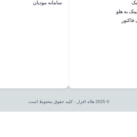
مک
سامانه مودیان
فاکتور
© 2025 هاله افزار - کلیه حقوق محفوظ است.