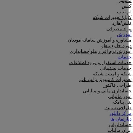
مانیتور
کیس
لپ تاپ
کابل/ تجهیزات شبکه
فلش/هارد
مواد مصرفی
آموزش
مشاوره و آموزش سامانه مودیان
دوره جامع باهلو
آموزش نرم افزار هلو|حسابداری
خدمات
خدمات استقرار و ورود اطلاعات
خدمات پشتیبانی
شبکه و امنیت شبکه
تعمیرات کامپیوتر و لپ تاپ
طراحی فاکتور
حسابداری مالی و مالیاتی
امور مالیاتی
پنل پیامک
طراحی سایت
مرکز دانلود
دپارتمان ها
حسابداریاب
ایران مالیات