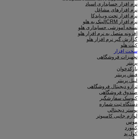
نرم افزار حسابداری اسپاد
نرم افزارهای مشاغل
نرم افزار تحت وب|بدکا
نرم افزار CRM|لینک به هلو
نسخه آموزشی حسابداری هلو
افزونه متصل به نرم افزار هلو
گزارش گیر نرم افزار هلو
کیت هلو
سخت افزار
تجهیزات فروشگاهی
پرینتر
بارکدخوان
فیش پرینتر
لیبل پرینتر
ترازو دیجیتال فروشگاهی
صندوق فروشگاهی
کیوسک سفارشگیر
دستگاه ثبت شماره
پوستر دیجیتالی
لوازم جانبی کامپیوتر
موس
کیبورد
کول پد