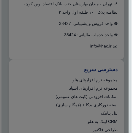
📍 تهران - میدان بهارستان جنب بانک اقتصاد نوین کوچه
نظامیه پلاک ۱۰۰ طبقه اول واحد ۲
☎️ واحد فروش و پشتیبانی: 38427
☎️ واحد خدمات مالیاتی: 38424
info@hac.ir
✉️
دسترسی سریع
مجموعه نرم افزارهای هلو
مجموعه نرم افزارهای اسپاد
امکانات افزودنی (کیت های عمومی)
بسته دورکاری بدکا + (همگام سازی)
پنل پیامک
CRM لینک به هلو
طراحی فاکتور