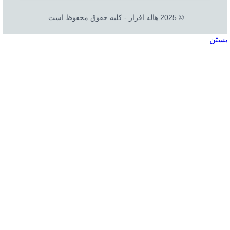
© 2025 هاله افزار - کلیه حقوق محفوظ است.
بستن
جستجو
خانه
نرم افزار
نرم افزار حسابداری هلو
شرکتی
فروشگاهی
تولیدی
جامع و صنعتی
امکانات افزودنی ( کیت های عمومی )
نرم افزار حسابداری اسپاد
نرم افزارهای مشاغل
نرم افزار تحت وب|بدکا
نرم افزار CRM|لینک به هلو
نسخه آموزشی حسابداری هلو
افزونه متصل به نرم افزار هلو
گزارش گیر نرم افزار هلو
کیت هلو
سخت افزار
تجهیزات فروشگاهی