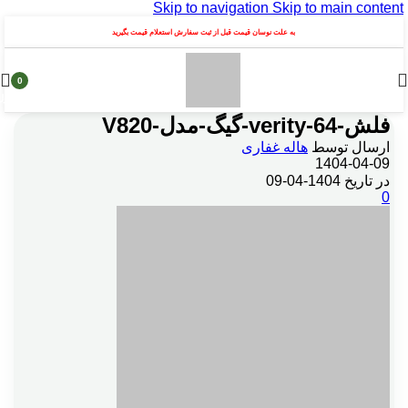
Skip to navigation
Skip to main content
به علت نوسان قیمت قبل از ثبت سفارش استعلام قیمت بگیرید
0
محصول
فلش-verity-64-گیگ-مدل-V820
ارسال توسط
هاله غفاری
1404-04-09
در تاریخ 1404-04-09
0