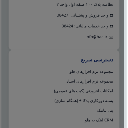
نظامیه پلاک ۱۰۰ طبقه اول واحد ۲
☎️ واحد فروش و پشتیبانی: 38427
☎️ واحد خدمات مالیاتی: 38424
info@hac.ir
✉️
دسترسی سریع
مجموعه نرم افزارهای هلو
مجموعه نرم افزارهای اسپاد
امکانات افزودنی (کیت های عمومی)
بسته دورکاری بدکا + (همگام سازی)
پنل پیامک
CRM لینک به هلو