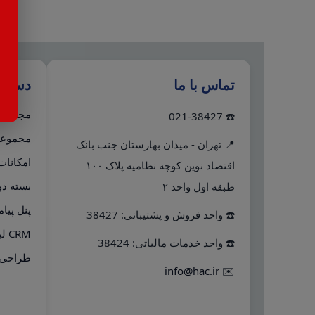
تماس با ما
دستر
مجموعه 
☎️ 021-38427
مجموعه 
📍 تهران - میدان بهارستان جنب بانک
امکانات
اقتصاد نوین کوچه نظامیه پلاک ۱۰۰
بسته دو
طبقه اول واحد ۲
پنل پیا
☎️ واحد فروش و پشتیبانی: 38427
CRM لینک به هلو
☎️ واحد خدمات مالیاتی: 38424
طراحی 
info@hac.ir
✉️