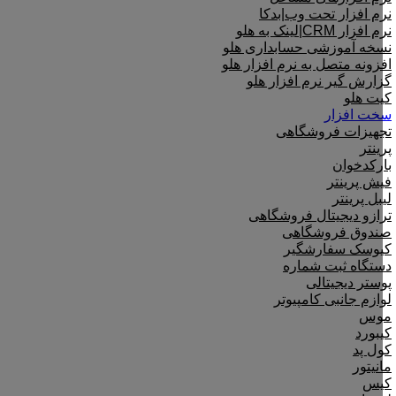
نرم افزار تحت وب|بدکا
نرم افزار CRM|لینک به هلو
نسخه آموزشی حسابداری هلو
افزونه متصل به نرم افزار هلو
گزارش گیر نرم افزار هلو
کیت هلو
سخت افزار
تجهیزات فروشگاهی
پرینتر
بارکدخوان
فیش پرینتر
لیبل پرینتر
ترازو دیجیتال فروشگاهی
صندوق فروشگاهی
کیوسک سفارشگیر
دستگاه ثبت شماره
پوستر دیجیتالی
لوازم جانبی کامپیوتر
موس
کیبورد
کول پد
مانیتور
کیس