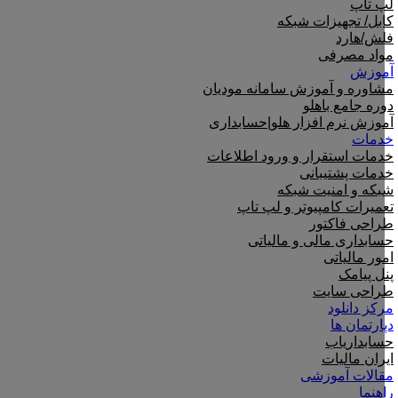
لپ تاپ
کابل/ تجهیزات شبکه
فلش/هارد
مواد مصرفی
آموزش
مشاوره و آموزش سامانه مودیان
دوره جامع باهلو
آموزش نرم افزار هلو|حسابداری
خدمات
خدمات استقرار و ورود اطلاعات
خدمات پشتیبانی
شبکه و امنیت شبکه
تعمیرات کامپیوتر و لپ تاپ
طراحی فاکتور
حسابداری مالی و مالیاتی
امور مالیاتی
پنل پیامک
طراحی سایت
مرکز دانلود
دپارتمان ها
حسابداریاب
ایران مالیات
مقالات آموزشی
راهنما