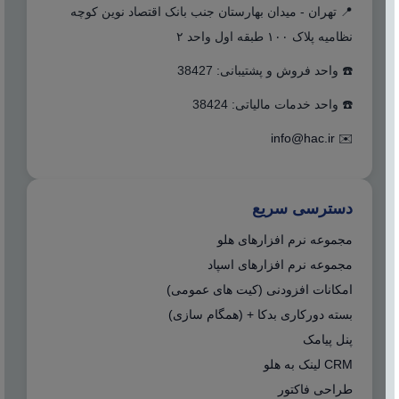
📍 تهران - میدان بهارستان جنب بانک اقتصاد نوین کوچه
نظامیه پلاک ۱۰۰ طبقه اول واحد ۲
☎️ واحد فروش و پشتیبانی: 38427
☎️ واحد خدمات مالیاتی: 38424
info@hac.ir
✉️
دسترسی سریع
مجموعه نرم افزارهای هلو
مجموعه نرم افزارهای اسپاد
امکانات افزودنی (کیت های عمومی)
بسته دورکاری بدکا + (همگام سازی)
پنل پیامک
CRM لینک به هلو
طراحی فاکتور