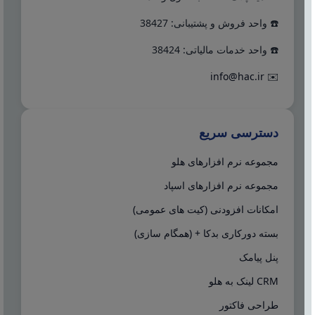
☎️ واحد فروش و پشتیبانی: 38427
☎️ واحد خدمات مالیاتی: 38424
info@hac.ir
✉️
دسترسی سریع
مجموعه نرم افزارهای هلو
مجموعه نرم افزارهای اسپاد
امکانات افزودنی (کیت های عمومی)
بسته دورکاری بدکا + (همگام سازی)
پنل پیامک
CRM لینک به هلو
طراحی فاکتور