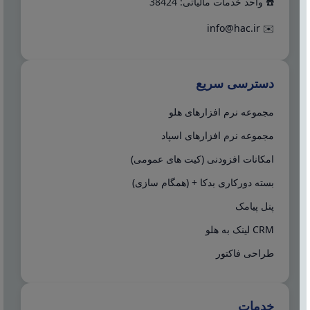
☎️ واحد خدمات مالیاتی: 38424
info@hac.ir
✉️
دسترسی سریع
مجموعه نرم افزارهای هلو
مجموعه نرم افزارهای اسپاد
امکانات افزودنی (کیت های عمومی)
بسته دورکاری بدکا + (همگام سازی)
پنل پیامک
CRM لینک به هلو
طراحی فاکتور
خدمات