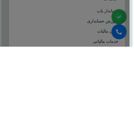
حسابدار یاب
آموزش حسابداری
ایران مالیات
خدمات مالیاتی
سامانه مودیان
درباره ما
شرکت مشاوره هاله افزار از سال ۱۳۷۷ همزمان با شروع
تولید نرم افزار حسابداری هلو، فعالیت تخصصی خود در
زمینه معرفی، مشاوره و انتخاب درست نرم افزار
حسابداری، تهیه سیستم‌های اطلاعاتی و لوازم جانبی مورد
نیاز نرم‌افزاری، استقرار سیستم حسابداری و آموزش و
ارائه خدمات حسابداری و مالیاتی بصورت کاملا تخصصی و