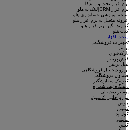
نرم افزار تحت وب|بدکا
نرم افزار CRM|لینک به هلو
نسخه آموزشی حسابداری هلو
افزونه متصل به نرم افزار هلو
گزارش گیر نرم افزار هلو
کیت هلو
سخت افزار
تجهیزات فروشگاهی
پرینتر
بارکدخوان
فیش پرینتر
لیبل پرینتر
ترازو دیجیتال فروشگاهی
صندوق فروشگاهی
کیوسک سفارشگیر
دستگاه ثبت شماره
پوستر دیجیتالی
لوازم جانبی کامپیوتر
موس
کیبورد
کول پد
مانیتور
کیس