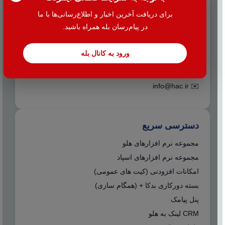
برای دریافت آخرین اخبار و اطلاع‌رسانی‌ها با ما
📍 تهران - میدان بهارستان جنب بانک اقتصاد نوین کوچه
در پیام‌رسان بله همراه باشید.
نظامیه پلاک ۱۰۰ طبقه اول واحد ۲
☎️ واحد فروش و پشتیبانی: 38427
ورود به کانال بله
☎️ واحد خدمات مالیاتی: 38424
info@hac.ir
✉️
دسترسی سریع
مجموعه نرم افزارهای هلو
مجموعه نرم افزارهای اسپاد
امکانات افزودنی (کیت های عمومی)
بسته دورکاری بدکا + (همگام سازی)
پنل پیامک
CRM لینک به هلو