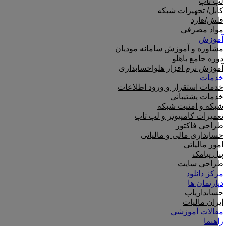
لپ تاپ
کابل/ تجهیزات شبکه
فلش/هارد
مواد مصرفی
آموزش
مشاوره و آموزش سامانه مودیان
دوره جامع باهلو
آموزش نرم افزار هلو|حسابداری
خدمات
خدمات استقرار و ورود اطلاعات
خدمات پشتیبانی
شبکه و امنیت شبکه
تعمیرات کامپیوتر و لپ تاپ
طراحی فاکتور
حسابداری مالی و مالیاتی
امور مالیاتی
پنل پیامک
طراحی سایت
مرکز دانلود
دپارتمان ها
حسابداریاب
ایران مالیات
مقالات آموزشی
راهنما