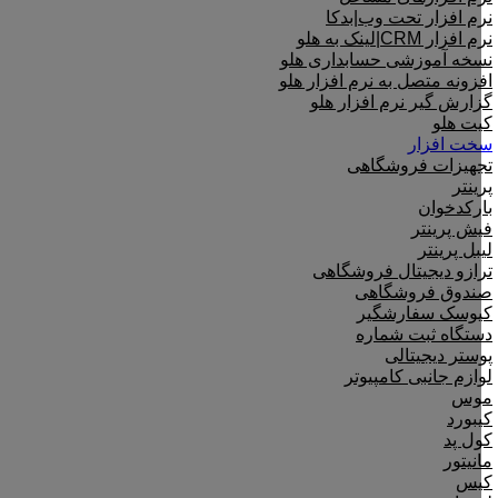
نرم افزار تحت وب|بدکا
نرم افزار CRM|لینک به هلو
نسخه آموزشی حسابداری هلو
افزونه متصل به نرم افزار هلو
گزارش گیر نرم افزار هلو
کیت هلو
سخت افزار
تجهیزات فروشگاهی
پرینتر
بارکدخوان
فیش پرینتر
لیبل پرینتر
ترازو دیجیتال فروشگاهی
صندوق فروشگاهی
کیوسک سفارشگیر
دستگاه ثبت شماره
پوستر دیجیتالی
لوازم جانبی کامپیوتر
موس
کیبورد
کول پد
مانیتور
کیس