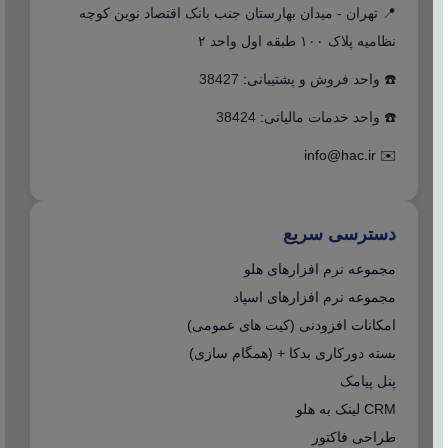
📍 تهران - میدان بهارستان جنب بانک اقتصاد نوین کوچه
نظامیه پلاک ۱۰۰ طبقه اول واحد ۲
☎️ واحد فروش و پشتیبانی: 38427
☎️ واحد خدمات مالیاتی: 38424
info@hac.ir
✉️
دسترسی سریع
مجموعه نرم افزارهای هلو
مجموعه نرم افزارهای اسپاد
امکانات افزودنی (کیت های عمومی)
بسته دورکاری بدکا + (همگام سازی)
پنل پیامک
CRM لینک به هلو
طراحی فاکتور