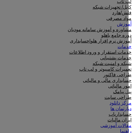
لپ تاپ
کابل/ تجهیزات شبکه
فلش/هارد
مواد مصرفی
آموزش
مشاوره و آموزش سامانه مودیان
دوره جامع باهلو
آموزش نرم افزار هلو|حسابداری
خدمات
خدمات استقرار و ورود اطلاعات
خدمات پشتیبانی
شبکه و امنیت شبکه
تعمیرات کامپیوتر و لپ تاپ
طراحی فاکتور
حسابداری مالی و مالیاتی
امور مالیاتی
پنل پیامک
طراحی سایت
مرکز دانلود
دپارتمان ها
حسابداریاب
ایران مالیات
مقالات آموزشی
راهنما