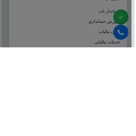
حسابدار یاب
آموزش حسابداری
ایران مالیات
خدمات مالیاتی
سامانه مودیان
درباره ما
شرکت مشاوره هاله افزار از سال ۱۳۷۷ همزمان با شروع
تولید نرم افزار حسابداری هلو، فعالیت تخصصی خود در
زمینه معرفی، مشاوره و انتخاب درست نرم افزار
حسابداری، تهیه سیستم‌های اطلاعاتی و لوازم جانبی مورد
نیاز نرم‌افزاری، استقرار سیستم حسابداری و آموزش و
ارائه خدمات حسابداری و مالیاتی بصورت کاملا تخصصی و