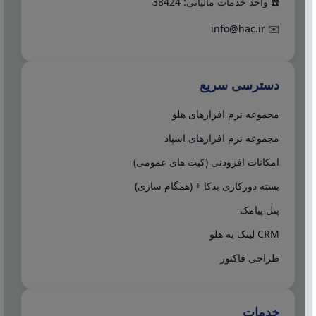
☎️ واحد خدمات مالیاتی: 38424
info@hac.ir
✉️
دسترسی سریع
مجموعه نرم افزارهای هلو
مجموعه نرم افزارهای اسپاد
امکانات افزودنی (کیت های عمومی)
بسته دورکاری بدکا + (همگام سازی)
پنل پیامک
CRM لینک به هلو
طراحی فاکتور
خدمات