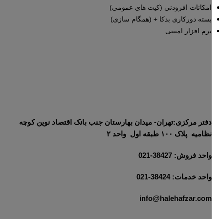
امکانات افزودنی (کیت های عمومی)
بسته دورکاری بدکا + (همگام سازی)
نرم افزار امنیتی
دفتر مرکزی:تهران- میدان بهارستان جنب بانک اقتصاد نوین کوچه
نظامیه پلاک ۱۰۰ طبقه اول واحد ۲
واحد فروش: 38427-021
واحد خدمات: 38424-021
info@halehafzar.com