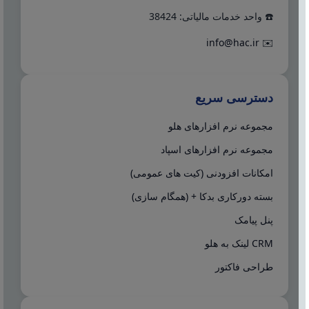
☎️ واحد خدمات مالیاتی: 38424
info@hac.ir
✉️
دسترسی سریع
مجموعه نرم افزارهای هلو
مجموعه نرم افزارهای اسپاد
امکانات افزودنی (کیت های عمومی)
بسته دورکاری بدکا + (همگام سازی)
پنل پیامک
CRM لینک به هلو
طراحی فاکتور