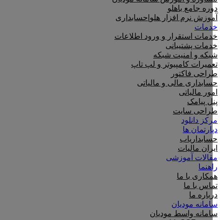
دوره جامع باهلو
آموزش نرم افزار هلو|حسابداری
خدمات
خدمات استقرار و ورود اطلاعات
خدمات پشتیبانی
شبکه و امنیت شبکه
تعمیرات کامپیوتر و لپ تاپ
طراحی فاکتور
حسابداری مالی و مالیاتی
امور مالیاتی
پنل پیامک
طراحی سایت
مرکز دانلود
دپارتمان ها
حسابداریاب
ایران مالیات
مقالات آموزشی
راهنما
همکاری با ما
تماس با ما
درباره ما
سامانه مودیان
سامانه واسط مودیان