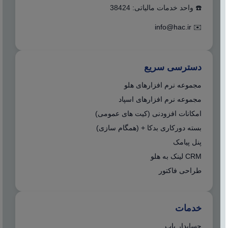
☎️ واحد خدمات مالیاتی: 38424
info@hac.ir
✉️
دسترسی سریع
مجموعه نرم افزارهای هلو
مجموعه نرم افزارهای اسپاد
امکانات افزودنی (کیت های عمومی)
بسته دورکاری بدکا + (همگام سازی)
پنل پیامک
CRM لینک به هلو
طراحی فاکتور
خدمات
حسابدار یاب