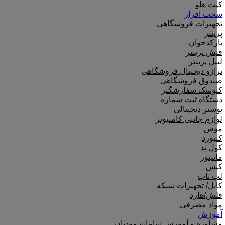
کیت هلو
سخت افزار
تجهیزات فروشگاهی
پرینتر
بارکدخوان
فیش پرینتر
لیبل پرینتر
ترازو دیجیتال فروشگاهی
صندوق فروشگاهی
کیوسک سفارشگیر
دستگاه ثبت شماره
پوستر دیجیتالی
لوازم جانبی کامپیوتر
موس
کیبورد
کول پد
مانیتور
کیس
لپ تاپ
کابل/ تجهیزات شبکه
فلش/هارد
مواد مصرفی
آموزش
مشاوره و آموزش سامانه مودیان