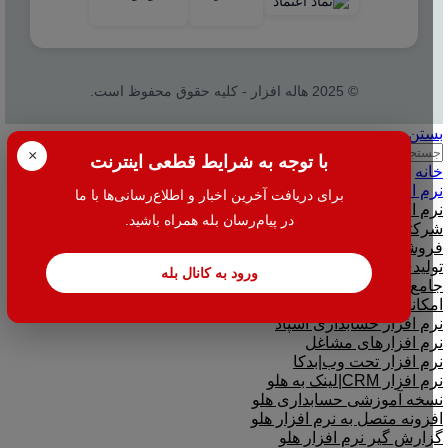
© 2025 هاله افزار - کلیه حقوق محفوظ است.
بستن
جستجو
×
با توجه به شرایط قطعی اینترنت
خانه
نرم افزار
برای دریافت آخرین اخبار و اطلاع‌رسانی‌ها با ما
نرم افزار حسابداری هلو
در پیام‌رسان بله همراه باشید.
شرکتی
فروشگاهی
تولیدی
ورود به کانال بله
جامع و صنعتی
امکانات افزودنی ( کیت های عمومی )
نرم افزار حسابداری اسپاد
نرم افزارهای مشاغل
نرم افزار تحت وب|بدکا
نرم افزار CRM|لینک به هلو
نسخه آموزشی حسابداری هلو
افزونه متصل به نرم افزار هلو
گزارش گیر نرم افزار هلو