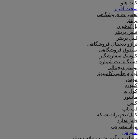
کیت هلو
سخت افزار
تجهیزات فروشگاهی
پرینتر
بارکدخوان
فیش پرینتر
لیبل پرینتر
ترازو دیجیتال فروشگاهی
صندوق فروشگاهی
کیوسک سفارشگیر
دستگاه ثبت شماره
پوستر دیجیتالی
لوازم جانبی کامپیوتر
موس
کیبورد
کول پد
مانیتور
کیس
لپ تاپ
کابل/ تجهیزات شبکه
فلش/هارد
مواد مصرفی
آموزش
مشاوره و آموزش سامانه مودیان