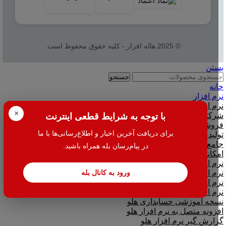
© 2025 هاله افزار - کلیه حقوق محفوظ است.
بستن
جستجو
خانه
نرم افزار
نرم افزار حسابداری هلو
×
شرکتی
با توجه به شرایط قطعی اینترنت
فروشگاهی
برای دریافت آخرین اخبار و اطلاع‌رسانی‌ها با ما
تولیدی
جامع و صنعتی
در پیام‌رسان بله همراه باشید.
امکانات افزودنی ( کیت های عمومی )
نرم افزار حسابداری اسپاد
نرم افزارهای مشاغل
ورود به کانال بله
نرم افزار تحت وب|بدکا
نرم افزار CRM|لینک به هلو
نسخه آموزشی حسابداری هلو
افزونه متصل به نرم افزار هلو
گزارش گیر نرم افزار هلو