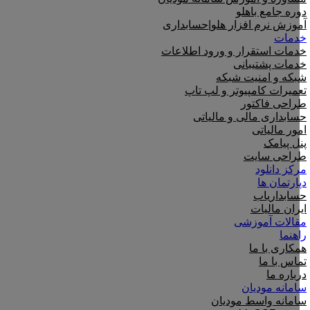
دوره جامع باهلو
آموزش نرم افزار هلو|حسابداری
خدمات
خدمات استقرار و ورود اطلاعات
خدمات پشتیبانی
شبکه و امنیت شبکه
تعمیرات کامپیوتر و لپ تاپ
طراحی فاکتور
حسابداری مالی و مالیاتی
امور مالیاتی
پنل پیامک
طراحی سایت
مرکز دانلود
دپارتمان ها
حسابداریاب
ایران مالیات
مقالات آموزشی
راهنما
همکاری با ما
تماس با ما
درباره ما
سامانه مودیان
سامانه واسط مودیان