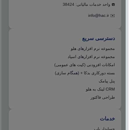
☎️ واحد خدمات مالیاتی: 38424
info@hac.ir
✉️
دسترسی سریع
مجموعه نرم افزارهای هلو
مجموعه نرم افزارهای اسپاد
امکانات افزودنی (کیت های عمومی)
بسته دورکاری بدکا + (همگام سازی)
پنل پیامک
CRM لینک به هلو
طراحی فاکتور
خدمات
حسابدار یاب