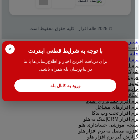
© 2025 هاله افزار - کلیه حقوق محفوظ است.
بستن
جستجو
×
با توجه به شرایط قطعی اینترنت
خانه
نرم افزار
برای دریافت آخرین اخبار و اطلاع‌رسانی‌ها با ما
نرم افزار حسابداری هلو
در پیام‌رسان بله همراه باشید.
شرکتی
فروشگاهی
تولیدی
ورود به کانال بله
جامع و صنعتی
امکانات افزودنی ( کیت های عمومی )
نرم افزار حسابداری اسپاد
نرم افزارهای مشاغل
نرم افزار تحت وب|بدکا
نرم افزار CRM|لینک به هلو
نسخه آموزشی حسابداری هلو
افزونه متصل به نرم افزار هلو
گزارش گیر نرم افزار هلو