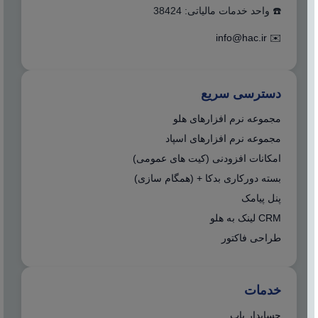
☎️ واحد خدمات مالیاتی: 38424
info@hac.ir
✉️
دسترسی سریع
مجموعه نرم افزارهای هلو
مجموعه نرم افزارهای اسپاد
امکانات افزودنی (کیت های عمومی)
بسته دورکاری بدکا + (همگام سازی)
پنل پیامک
CRM لینک به هلو
طراحی فاکتور
خدمات
حسابدار یاب