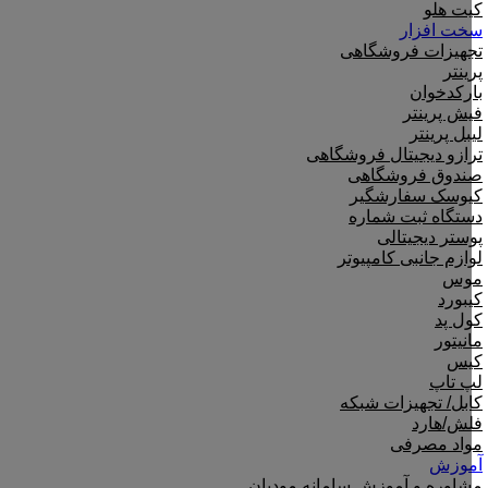
کیت هلو
سخت افزار
تجهیزات فروشگاهی
پرینتر
بارکدخوان
فیش پرینتر
لیبل پرینتر
ترازو دیجیتال فروشگاهی
صندوق فروشگاهی
کیوسک سفارشگیر
دستگاه ثبت شماره
پوستر دیجیتالی
لوازم جانبی کامپیوتر
موس
کیبورد
کول پد
مانیتور
کیس
لپ تاپ
کابل/ تجهیزات شبکه
فلش/هارد
مواد مصرفی
آموزش
مشاوره و آموزش سامانه مودیان