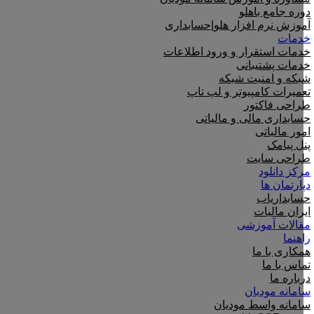
دوره جامع باهلو
آموزش نرم افزار هلو|حسابداری
خدمات
خدمات استقرار و ورود اطلاعات
خدمات پشتیبانی
شبکه و امنیت شبکه
تعمیرات کامپیوتر و لپ تاپ
طراحی فاکتور
حسابداری مالی و مالیاتی
امور مالیاتی
پنل پیامک
طراحی سایت
مرکز دانلود
دپارتمان ها
حسابداریاب
ایران مالیات
مقالات آموزشی
راهنما
همکاری با ما
تماس با ما
درباره ما
سامانه مودیان
سامانه واسط مودیان