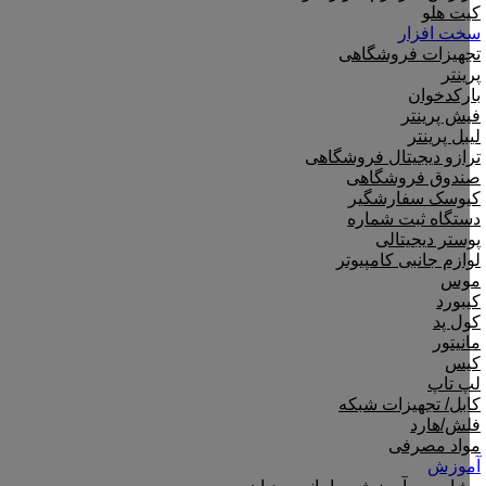
کیت هلو
سخت افزار
تجهیزات فروشگاهی
پرینتر
بارکدخوان
فیش پرینتر
لیبل پرینتر
ترازو دیجیتال فروشگاهی
صندوق فروشگاهی
کیوسک سفارشگیر
دستگاه ثبت شماره
پوستر دیجیتالی
لوازم جانبی کامپیوتر
موس
کیبورد
کول پد
مانیتور
کیس
لپ تاپ
کابل/ تجهیزات شبکه
فلش/هارد
مواد مصرفی
آموزش