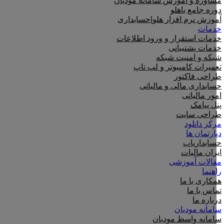
مشاوره و آموزش سامانه مودیان
دوره جامع باهلو
آموزش نرم افزار هلو|حسابداری
خدمات
خدمات استقرار و ورود اطلاعات
خدمات پشتیبانی
شبکه و امنیت شبکه
تعمیرات کامپیوتر و لپ تاپ
طراحی فاکتور
حسابداری مالی و مالیاتی
امور مالیاتی
پنل پیامک
طراحی سایت
مرکز دانلود
دپارتمان ها
حسابداریاب
ایران مالیات
مقالات آموزشی
راهنما
همکاری با ما
تماس با ما
درباره ما
سامانه مودیان
سامانه واسط مودیان