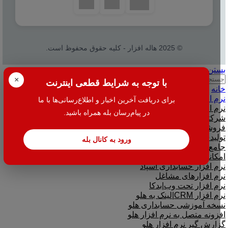
© 2025 هاله افزار - کلیه حقوق محفوظ است.
بستن
جستجو
×
با توجه به شرایط قطعی اینترنت
خانه
نرم افزار
برای دریافت آخرین اخبار و اطلاع‌رسانی‌ها با ما
نرم افزار حسابداری هلو
در پیام‌رسان بله همراه باشید.
شرکتی
فروشگاهی
تولیدی
ورود به کانال بله
جامع و صنعتی
امکانات افزودنی ( کیت های عمومی )
نرم افزار حسابداری اسپاد
نرم افزارهای مشاغل
نرم افزار تحت وب|بدکا
نرم افزار CRM|لینک به هلو
نسخه آموزشی حسابداری هلو
افزونه متصل به نرم افزار هلو
گزارش گیر نرم افزار هلو