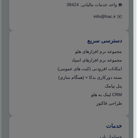
☎️ واحد خدمات مالیاتی: 38424
info@hac.ir
✉️
دسترسی سریع
مجموعه نرم افزارهای هلو
مجموعه نرم افزارهای اسپاد
امکانات افزودنی (کیت های عمومی)
بسته دورکاری بدکا + (همگام سازی)
پنل پیامک
CRM لینک به هلو
طراحی فاکتور
خدمات
حسابدار یاب