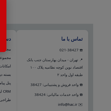
تماس با ما
دستر
مجموعه 
☎️ 021-38427
مجموعه 
📍 تهران - میدان بهارستان جنب بانک
امکانات
اقتصاد نوین کوچه نظامیه پلاک ۱۰۰
بسته دو
طبقه اول واحد ۲
پنل پیا
☎️ واحد فروش و پشتیبانی: 38427
CRM لینک به هلو
☎️ واحد خدمات مالیاتی: 38424
طراحی 
info@hac.ir
✉️