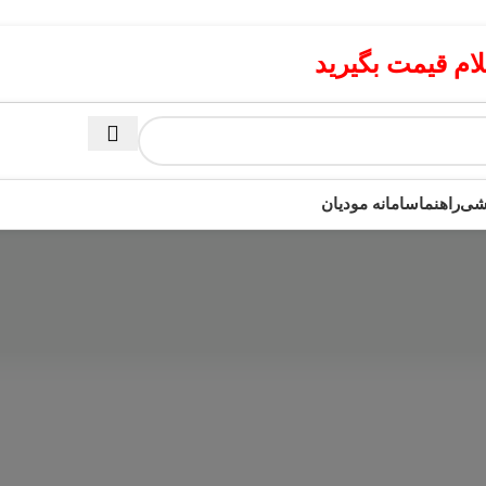
م قیمت بگیرید
زشی
راهنما
سامانه مودیان