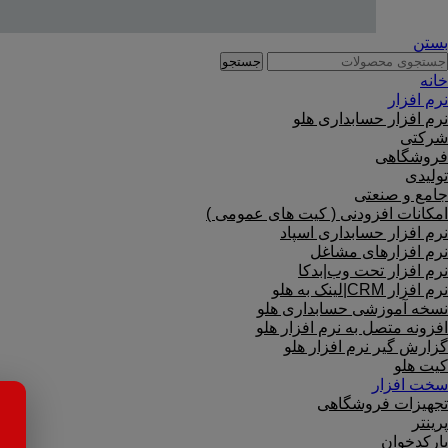
بستن
جستجو
خانه
نرم افزار
نرم افزار حسابداری هلو
شرکتی
فروشگاهی
تولیدی
جامع و صنعتی
امکانات افزودنی ( کیت های عمومی )
نرم افزار حسابداری اسپاد
نرم افزارهای مشاغل
نرم افزار تحت وب|بدکا
نرم افزار CRM|لینک به هلو
نسخه آموزشی حسابداری هلو
افزونه متصل به نرم افزار هلو
گزارش گیر نرم افزار هلو
کیت هلو
سخت افزار
تجهیزات فروشگاهی
پرینتر
بارکدخوان