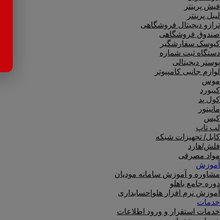
فیش پرینتر
لیبل پرینتر
ترازو دیجیتال فروشگاهی
صندوق فروشگاهی
کیوسک سفارشگیر
دستگاه ثبت شماره
پوستر دیجیتالی
لوازم جانبی کامپیوتر
موس
کیبورد
کول پد
مانیتور
کیس
لپ تاپ
کابل/ تجهیزات شبکه
فلش/هارد
مواد مصرفی
آموزش
مشاوره و آموزش سامانه مودیان
دوره جامع باهلو
آموزش نرم افزار هلو|حسابداری
خدمات
خدمات استقرار و ورود اطلاعات