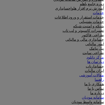
دوره جامع باهلو
آموزش نرم افزار هلو|حسابداری
خدمات
خدمات استقرار و ورود اطلاعات
خدمات پشتیبانی
شبکه و امنیت شبکه
تعمیرات کامپیوتر و لپ تاپ
طراحی فاکتور
حسابداری مالی و مالیاتی
امور مالیاتی
پنل پیامک
طراحی سایت
مرکز دانلود
دپارتمان ها
حسابداریاب
ایران مالیات
مقالات آموزشی
راهنما
همکاری با ما
تماس با ما
درباره ما
سامانه مودیان
سامانه واسط مودیان