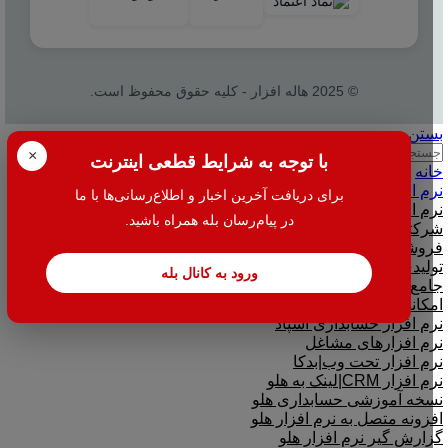
© 2025 هاله افزار - کلیه حقوق محفوظ است.
بستن
جستجو
×
با توجه به شرایط قطعی اینترنت
خانه
نرم افزار
برای دریافت آخرین اخبار و اطلاع‌رسانی‌ها با ما
نرم افزار حسابداری هلو
در پیام‌رسان بله همراه باشید.
شرکتی
فروشگاهی
تولیدی
ورود به کانال بله
جامع و صنعتی
امکانات افزودنی ( کیت های عمومی )
نرم افزار حسابداری اسپاد
نرم افزارهای مشاغل
نرم افزار تحت وب|بدکا
نرم افزار CRM|لینک به هلو
نسخه آموزشی حسابداری هلو
افزونه متصل به نرم افزار هلو
گزارش گیر نرم افزار هلو