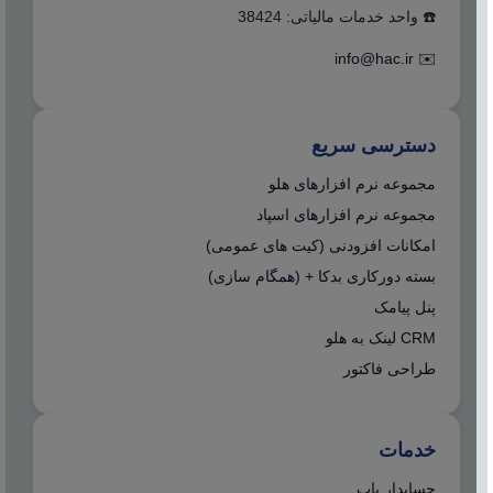
☎️ واحد خدمات مالیاتی: 38424
info@hac.ir
✉️
دسترسی سریع
مجموعه نرم افزارهای هلو
مجموعه نرم افزارهای اسپاد
امکانات افزودنی (کیت های عمومی)
بسته دورکاری بدکا + (همگام سازی)
پنل پیامک
CRM لینک به هلو
طراحی فاکتور
خدمات
حسابدار یاب