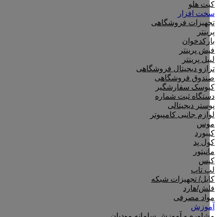
کیت هلو
سخت افزار
تجهیزات فروشگاهی
پرینتر
بارکدخوان
فیش پرینتر
لیبل پرینتر
ترازو دیجیتال فروشگاهی
صندوق فروشگاهی
کیوسک سفارشگیر
دستگاه ثبت شماره
پوستر دیجیتالی
لوازم جانبی کامپیوتر
موس
کیبورد
کول پد
مانیتور
کیس
لپ تاپ
کابل/ تجهیزات شبکه
فلش/هارد
مواد مصرفی
آموزش
مشاوره و آموزش سامانه مودیان