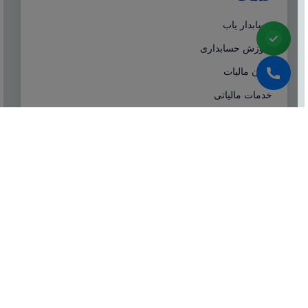
حسابدار یاب
آموزش حسابداری
ایران مالیات
خدمات مالیاتی
سامانه مودیان
درباره ما
شرکت مشاوره هاله افزار از سال ۱۳۷۷ همزمان با شروع
تولید نرم افزار حسابداری هلو، فعالیت تخصصی خود در
زمینه معرفی، مشاوره و انتخاب درست نرم افزار
حسابداری، تهیه سیستم‌های اطلاعاتی و لوازم جانبی مورد
نیاز نرم‌افزاری، استقرار سیستم حسابداری و آموزش و
ارائه خدمات حسابداری و مالیاتی بصورت کاملا تخصصی و