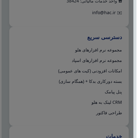
☎️ واحد خدمات مالیاتی: 38424
info@hac.ir
✉️
دسترسی سریع
مجموعه نرم افزارهای هلو
مجموعه نرم افزارهای اسپاد
امکانات افزودنی (کیت های عمومی)
بسته دورکاری بدکا + (همگام سازی)
پنل پیامک
CRM لینک به هلو
طراحی فاکتور
خدمات