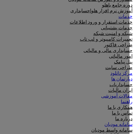
دوره جامع باهلو
آموزش نرم افزار هلو|حسابداری
خدمات
خدمات استقرار و ورود اطلاعات
خدمات پشتیبانی
شبکه و امنیت شبکه
تعمیرات کامپیوتر و لپ تاپ
طراحی فاکتور
حسابداری مالی و مالیاتی
امور مالیاتی
پنل پیامک
طراحی سایت
مرکز دانلود
دپارتمان ها
حسابداریاب
ایران مالیات
مقالات آموزشی
راهنما
همکاری با ما
تماس با ما
درباره ما
سامانه مودیان
سامانه واسط مودیان