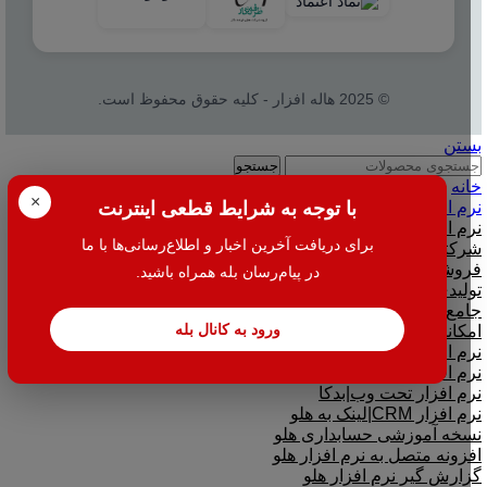
© 2025 هاله افزار - کلیه حقوق محفوظ است.
بستن
جستجو
خانه
×
نرم افزار
با توجه به شرایط قطعی اینترنت
نرم افزار حسابداری هلو
برای دریافت آخرین اخبار و اطلاع‌رسانی‌ها با ما
شرکتی
فروشگاهی
در پیام‌رسان بله همراه باشید.
تولیدی
جامع و صنعتی
ورود به کانال بله
امکانات افزودنی ( کیت های عمومی )
نرم افزار حسابداری اسپاد
نرم افزارهای مشاغل
نرم افزار تحت وب|بدکا
نرم افزار CRM|لینک به هلو
نسخه آموزشی حسابداری هلو
افزونه متصل به نرم افزار هلو
گزارش گیر نرم افزار هلو