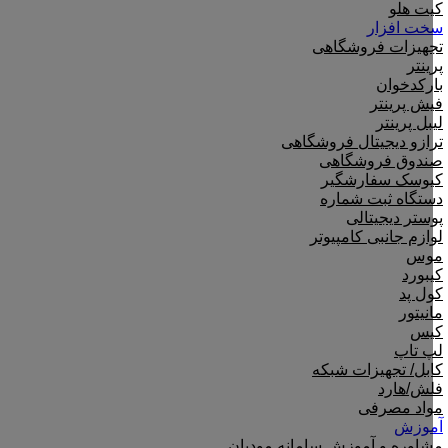
کیت هلو
سخت افزار
تجهیزات فروشگاهی
پرینتر
بارکدخوان
فیش پرینتر
لیبل پرینتر
ترازو دیجیتال فروشگاهی
صندوق فروشگاهی
کیوسک سفارشگیر
دستگاه ثبت شماره
پوستر دیجیتالی
لوازم جانبی کامپیوتر
موس
کیبورد
کول پد
مانیتور
کیس
لپ تاپ
کابل/ تجهیزات شبکه
فلش/هارد
مواد مصرفی
آموزش
مشاوره و آموزش سامانه مودیان