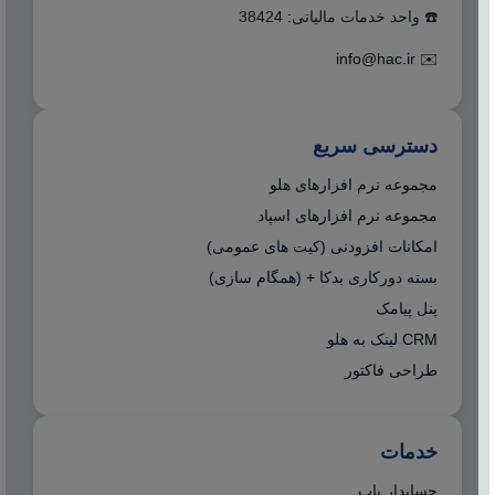
☎️ واحد خدمات مالیاتی: 38424
info@hac.ir
✉️
دسترسی سریع
مجموعه نرم افزارهای هلو
مجموعه نرم افزارهای اسپاد
امکانات افزودنی (کیت های عمومی)
بسته دورکاری بدکا + (همگام سازی)
پنل پیامک
CRM لینک به هلو
طراحی فاکتور
خدمات
حسابدار یاب