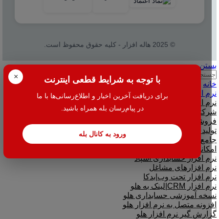
© 2025 هاله افزار - کلیه حقوق محفوظ است.
بستن
جستجو
×
با توجه به شرایط قطعی اینترنت
خانه
نرم افزار
برای دریافت آخرین اخبار و اطلاع‌رسانی‌ها با ما
نرم افزار حسابداری هلو
در پیام‌رسان بله همراه باشید.
شرکتی
فروشگاهی
تولیدی
ورود به کانال بله
جامع و صنعتی
امکانات افزودنی ( کیت های عمومی )
نرم افزار حسابداری اسپاد
نرم افزارهای مشاغل
نرم افزار تحت وب|بدکا
نرم افزار CRM|لینک به هلو
نسخه آموزشی حسابداری هلو
افزونه متصل به نرم افزار هلو
گزارش گیر نرم افزار هلو