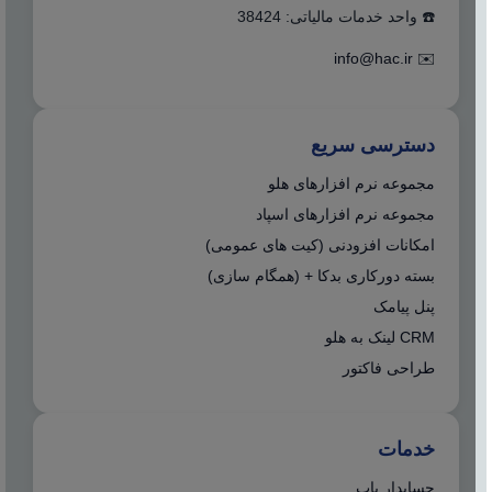
☎️ واحد خدمات مالیاتی: 38424
info@hac.ir
✉️
دسترسی سریع
مجموعه نرم افزارهای هلو
مجموعه نرم افزارهای اسپاد
امکانات افزودنی (کیت های عمومی)
بسته دورکاری بدکا + (همگام سازی)
پنل پیامک
CRM لینک به هلو
طراحی فاکتور
خدمات
حسابدار یاب