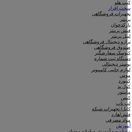
کیت هلو
سخت افزار
تجهیزات فروشگاهی
پرینتر
بارکدخوان
فیش پرینتر
لیبل پرینتر
ترازو دیجیتال فروشگاهی
صندوق فروشگاهی
کیوسک سفارشگیر
دستگاه ثبت شماره
پوستر دیجیتالی
لوازم جانبی کامپیوتر
موس
کیبورد
کول پد
مانیتور
کیس
لپ تاپ
کابل/ تجهیزات شبکه
فلش/هارد
مواد مصرفی
آموزش
مشاوره و آموزش سامانه مودیان