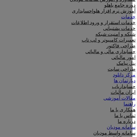
دوره جامع باهلو
آموزش نرم افزار هلو|حسابداری
خدمات
خدمات استقرار و ورود اطلاعات
خدمات پشتیبانی
شبکه و امنیت شبکه
تعمیرات کامپیوتر و لپ تاپ
طراحی فاکتور
حسابداری مالی و مالیاتی
امور مالیاتی
پنل پیامک
طراحی سایت
مرکز دانلود
دپارتمان ها
حسابداریاب
ایران مالیات
مقالات آموزشی
راهنما
همکاری با ما
تماس با ما
درباره ما
سامانه مودیان
سامانه واسط مودیان