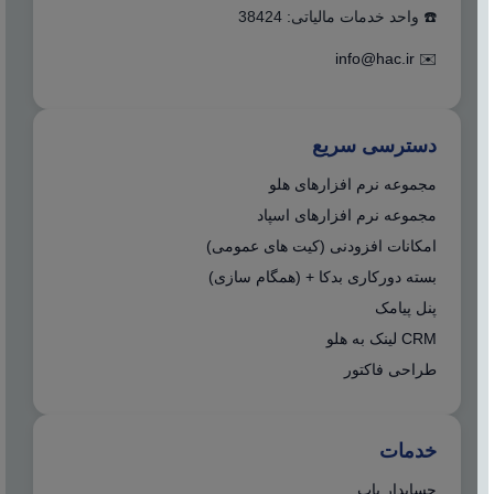
☎️ واحد خدمات مالیاتی: 38424
info@hac.ir
✉️
دسترسی سریع
مجموعه نرم افزارهای هلو
مجموعه نرم افزارهای اسپاد
امکانات افزودنی (کیت های عمومی)
بسته دورکاری بدکا + (همگام سازی)
پنل پیامک
CRM لینک به هلو
طراحی فاکتور
خدمات
حسابدار یاب