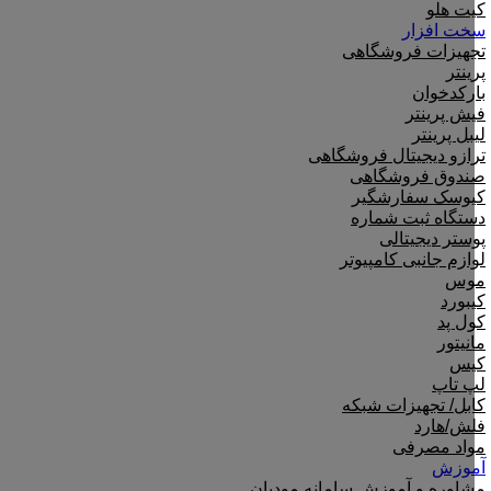
کیت هلو
سخت افزار
تجهیزات فروشگاهی
پرینتر
بارکدخوان
فیش پرینتر
لیبل پرینتر
ترازو دیجیتال فروشگاهی
صندوق فروشگاهی
کیوسک سفارشگیر
دستگاه ثبت شماره
پوستر دیجیتالی
لوازم جانبی کامپیوتر
موس
کیبورد
کول پد
مانیتور
کیس
لپ تاپ
کابل/ تجهیزات شبکه
فلش/هارد
مواد مصرفی
آموزش
مشاوره و آموزش سامانه مودیان