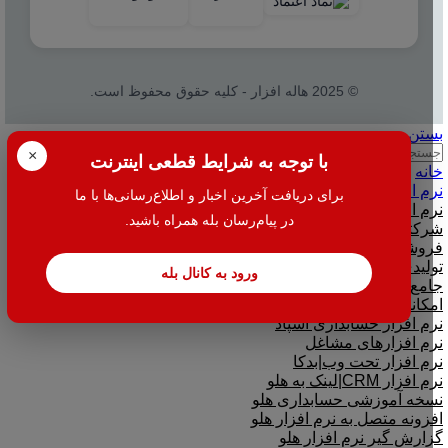
© 2025 هاله افزار - کلیه حقوق محفوظ است.
بستن
جستجو
×
با توجه به شرایط قطعی اینترنت
خانه
نرم افزار
برای دریافت آخرین اخبار و اطلاع‌رسانی‌ها با ما
نرم افزار حسابداری هلو
در پیام‌رسان بله همراه باشید.
شرکتی
فروشگاهی
تولیدی
ورود به کانال بله
جامع و صنعتی
امکانات افزودنی ( کیت های عمومی )
نرم افزار حسابداری اسپاد
نرم افزارهای مشاغل
نرم افزار تحت وب|بدکا
نرم افزار CRM|لینک به هلو
نسخه آموزشی حسابداری هلو
افزونه متصل به نرم افزار هلو
گزارش گیر نرم افزار هلو