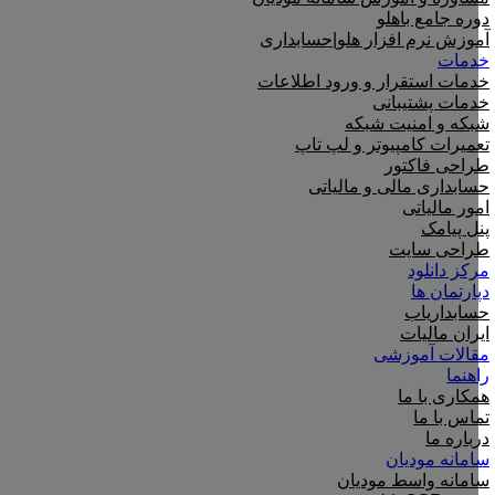
دوره جامع باهلو
آموزش نرم افزار هلو|حسابداری
خدمات
خدمات استقرار و ورود اطلاعات
خدمات پشتیبانی
شبکه و امنیت شبکه
تعمیرات کامپیوتر و لپ تاپ
طراحی فاکتور
حسابداری مالی و مالیاتی
امور مالیاتی
پنل پیامک
طراحی سایت
مرکز دانلود
دپارتمان ها
حسابداریاب
ایران مالیات
مقالات آموزشی
راهنما
همکاری با ما
تماس با ما
درباره ما
سامانه مودیان
سامانه واسط مودیان