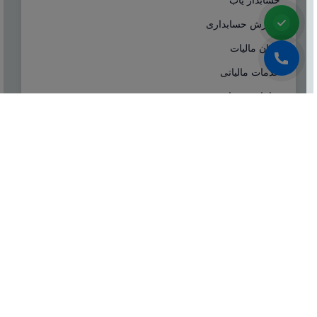
آموزش حسابداری
ایران مالیات
خدمات مالیاتی
سامانه مودیان
درباره ما
شرکت مشاوره هاله افزار از سال ۱۳۷۷ همزمان با شروع
تولید نرم افزار حسابداری هلو، فعالیت تخصصی خود در
زمینه معرفی، مشاوره و انتخاب درست نرم افزار
حسابداری، تهیه سیستم‌های اطلاعاتی و لوازم جانبی مورد
نیاز نرم‌افزاری، استقرار سیستم حسابداری و آموزش و
ارائه خدمات حسابداری و مالیاتی بصورت کاملا تخصصی و
حرفه‌ای آغاز نمود.