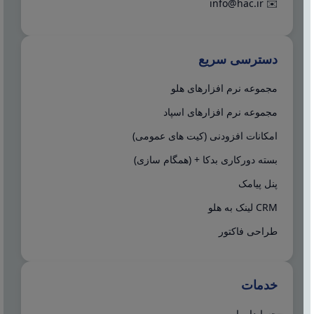
info@hac.ir
✉️
دسترسی سریع
مجموعه نرم افزارهای هلو
مجموعه نرم افزارهای اسپاد
امکانات افزودنی (کیت های عمومی)
بسته دورکاری بدکا + (همگام سازی)
پنل پیامک
CRM لینک به هلو
طراحی فاکتور
خدمات
حسابدار یاب