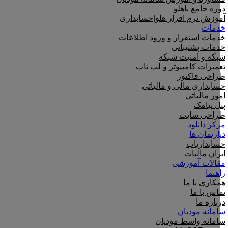
دوره جامع باهلو
آموزش نرم افزار هلو|حسابداری
خدمات
خدمات استقرار و ورود اطلاعات
خدمات پشتیبانی
شبکه و امنیت شبکه
تعمیرات کامپیوتر و لپ تاپ
طراحی فاکتور
حسابداری مالی و مالیاتی
امور مالیاتی
پنل پیامک
طراحی سایت
مرکز دانلود
دپارتمان ها
حسابداریاب
ایران مالیات
مقالات آموزشی
راهنما
همکاری با ما
تماس با ما
درباره ما
سامانه مودیان
سامانه واسط مودیان