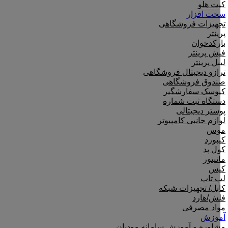
کیت هلو
سخت افزار
تجهیزات فروشگاهی
پرینتر
بارکدخوان
فیش پرینتر
لیبل پرینتر
ترازو دیجیتال فروشگاهی
صندوق فروشگاهی
کیوسک سفارشگیر
دستگاه ثبت شماره
پوستر دیجیتالی
لوازم جانبی کامپیوتر
موس
کیبورد
کول پد
مانیتور
کیس
لپ تاپ
کابل/ تجهیزات شبکه
فلش/هارد
مواد مصرفی
آموزش
مشاوره و آموزش سامانه مودیان