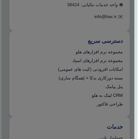
☎️ واحد خدمات مالیاتی: 38424
info@hac.ir
✉️
دسترسی سریع
مجموعه نرم افزارهای هلو
مجموعه نرم افزارهای اسپاد
امکانات افزودنی (کیت های عمومی)
بسته دورکاری بدکا + (همگام سازی)
پنل پیامک
CRM لینک به هلو
طراحی فاکتور
خدمات
حسابدار یاب