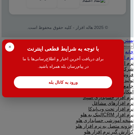
© 2025 هاله افزار - کلیه حقوق محفوظ است.
بستن
جستجو
×
با توجه به شرایط قطعی اینترنت
خانه
نرم افزار
برای دریافت آخرین اخبار و اطلاع‌رسانی‌ها با ما
نرم افزار حسابداری هلو
در پیام‌رسان بله همراه باشید.
شرکتی
فروشگاهی
تولیدی
ورود به کانال بله
جامع و صنعتی
امکانات افزودنی ( کیت های عمومی )
نرم افزار حسابداری اسپاد
نرم افزارهای مشاغل
نرم افزار تحت وب|بدکا
نرم افزار CRM|لینک به هلو
نسخه آموزشی حسابداری هلو
افزونه متصل به نرم افزار هلو
گزارش گیر نرم افزار هلو