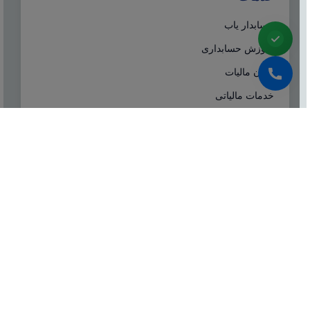
حسابدار یاب
آموزش حسابداری
ایران مالیات
خدمات مالیاتی
سامانه مودیان
درباره ما
شرکت مشاوره هاله افزار از سال ۱۳۷۷ همزمان با شروع
تولید نرم افزار حسابداری هلو، فعالیت تخصصی خود در
زمینه معرفی، مشاوره و انتخاب درست نرم افزار
حسابداری، تهیه سیستم‌های اطلاعاتی و لوازم جانبی مورد
نیاز نرم‌افزاری، استقرار سیستم حسابداری و آموزش و
ارائه خدمات حسابداری و مالیاتی بصورت کاملا تخصصی و