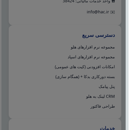
☎️ واحد خدمات مالیاتی: 38424
info@hac.ir
✉️
دسترسی سریع
مجموعه نرم افزارهای هلو
مجموعه نرم افزارهای اسپاد
امکانات افزودنی (کیت های عمومی)
بسته دورکاری بدکا + (همگام سازی)
پنل پیامک
CRM لینک به هلو
طراحی فاکتور
خدمات