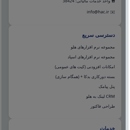
☎️ واحد خدمات مالیاتی: 38424
info@hac.ir
✉️
دسترسی سریع
مجموعه نرم افزارهای هلو
مجموعه نرم افزارهای اسپاد
امکانات افزودنی (کیت های عمومی)
بسته دورکاری بدکا + (همگام سازی)
پنل پیامک
CRM لینک به هلو
طراحی فاکتور
خدمات