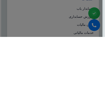
حسابدار یاب
آموزش حسابداری
ایران مالیات
خدمات مالیاتی
سامانه مودیان
درباره ما
شرکت مشاوره هاله افزار از سال ۱۳۷۷ همزمان با شروع
تولید نرم افزار حسابداری هلو، فعالیت تخصصی خود در
زمینه معرفی، مشاوره و انتخاب درست نرم افزار
حسابداری، تهیه سیستم‌های اطلاعاتی و لوازم جانبی مورد
نیاز نرم‌افزاری، استقرار سیستم حسابداری و آموزش و
ارائه خدمات حسابداری و مالیاتی بصورت کاملا تخصصی و