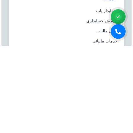
حسابدار یاب
آموزش حسابداری
ایران مالیات
خدمات مالیاتی
سامانه مودیان
درباره ما
شرکت مشاوره هاله افزار از سال ۱۳۷۷ همزمان با شروع
تولید نرم افزار حسابداری هلو، فعالیت تخصصی خود در
زمینه معرفی، مشاوره و انتخاب درست نرم افزار
حسابداری، تهیه سیستم‌های اطلاعاتی و لوازم جانبی مورد
نیاز نرم‌افزاری، استقرار سیستم حسابداری و آموزش و
ارائه خدمات حسابداری و مالیاتی بصورت کاملا تخصصی و