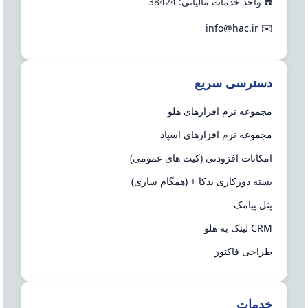
☎️ واحد خدمات مالیاتی: 38424
info@hac.ir
✉️
دسترسی سریع
مجموعه نرم افزارهای هلو
مجموعه نرم افزارهای اسپاد
امکانات افزودنی (کیت های عمومی)
بسته دورکاری بدکا + (همگام سازی)
پنل پیامک
CRM لینک به هلو
طراحی فاکتور
خدمات