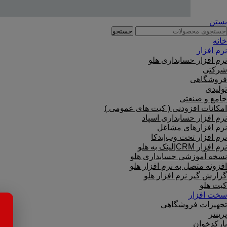
بستن
جستجو
خانه
نرم افزار
نرم افزار حسابداری هلو
شرکتی
فروشگاهی
تولیدی
جامع و صنعتی
امکانات افزودنی ( کیت های عمومی )
نرم افزار حسابداری اسپاد
نرم افزارهای مشاغل
نرم افزار تحت وب|بدکا
نرم افزار CRM|لینک به هلو
نسخه آموزشی حسابداری هلو
افزونه متصل به نرم افزار هلو
گزارش گیر نرم افزار هلو
کیت هلو
سخت افزار
تجهیزات فروشگاهی
پرینتر
بارکدخوان