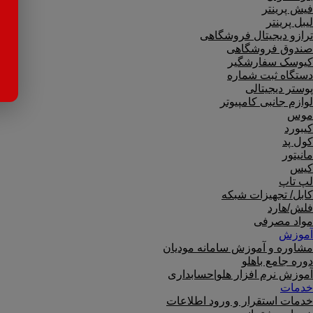
فیش پرینتر
لیبل پرینتر
ترازو دیجیتال فروشگاهی
صندوق فروشگاهی
کیوسک سفارشگیر
دستگاه ثبت شماره
پوستر دیجیتالی
لوازم جانبی کامپیوتر
موس
کیبورد
کول پد
مانیتور
کیس
لپ تاپ
کابل/ تجهیزات شبکه
فلش/هارد
مواد مصرفی
آموزش
مشاوره و آموزش سامانه مودیان
دوره جامع باهلو
آموزش نرم افزار هلو|حسابداری
خدمات
خدمات استقرار و ورود اطلاعات