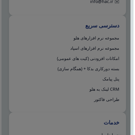
info@hac.ir
✉️
دسترسی سریع
مجموعه نرم افزارهای هلو
مجموعه نرم افزارهای اسپاد
امکانات افزودنی (کیت های عمومی)
بسته دورکاری بدکا + (همگام سازی)
پنل پیامک
CRM لینک به هلو
طراحی فاکتور
خدمات
حسابدار یاب