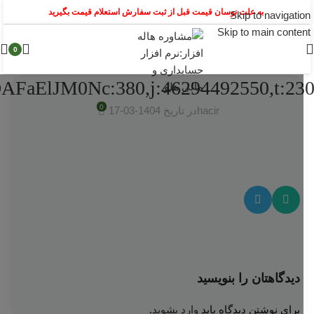
به علت نوسان قیمت قبل از ثبت سفارش استعلام قیمت بگیرید
Skip to navigation
Skip to main content
0
DAFaElJM0Nc:380,j:46294492550,t:23
0
hacir
در تاریخ 1404-03-17
دیدگاهتان را بنویسید
برای نوشتن دیدگاه باید
وارد بشوید
.