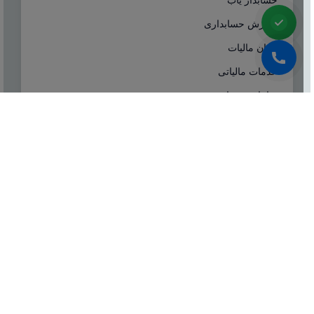
آموزش حسابداری
ایران مالیات
خدمات مالیاتی
سامانه مودیان
درباره ما
شرکت مشاوره هاله افزار از سال ۱۳۷۷ همزمان با شروع
تولید نرم افزار حسابداری هلو، فعالیت تخصصی خود در
زمینه معرفی، مشاوره و انتخاب درست نرم افزار
حسابداری، تهیه سیستم‌های اطلاعاتی و لوازم جانبی مورد
نیاز نرم‌افزاری، استقرار سیستم حسابداری و آموزش و
ارائه خدمات حسابداری و مالیاتی بصورت کاملا تخصصی و
حرفه‌ای آغاز نمود.