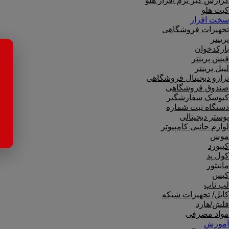
گزارش گیر نرم افزار هلو
کیت هلو
سخت افزار
تجهیزات فروشگاهی
پرینتر
بارکدخوان
فیش پرینتر
لیبل پرینتر
ترازو دیجیتال فروشگاهی
صندوق فروشگاهی
کیوسک سفارشگیر
دستگاه ثبت شماره
پوستر دیجیتالی
لوازم جانبی کامپیوتر
موس
کیبورد
کول پد
مانیتور
کیس
لپ تاپ
کابل/ تجهیزات شبکه
فلش/هارد
مواد مصرفی
آموزش