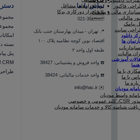
میرات کامپیوتر و لپ تاپ
تماس با ما
دستر
نرم افزارهای مشاغل
احی فاکتور
نرم افزار دورکاری بدکا
ابداری مالی و مالیاتی
مجموعه
جستجو
ور مالیاتی
☎️ 021-38427
ل پیامک
مجموعه 
احی سایت
📍 تهران - میدان بهارستان جنب بانک
امکانا
کز دانلود
اقتصاد نوین کوچه نظامیه پلاک ۱۰۰
ارتمان ها
بسته دو
ابداریاب
طبقه اول واحد ۲
پنل پیا
ران مالیات
الات آموزشی
☎️ واحد فروش و پشتیبانی: 38427
CRM لینک به هلو
هنما
کاری با ما
طراحی 
☎️ واحد خدمات مالیاتی: 38424
اس با ما
باره ما
info@hac.ir
✉️
مانه مودیان
مانه واسط مودیان
C، کلید عمومی و خصوصی
یافت شناسه کالا و خدمات سامانه مودیان