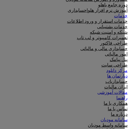
دوره جامع باهلو
آموزش نرم افزار هلو|حسابداری
خدمات
خدمات استقرار و ورود اطلاعات
خدمات پشتیبانی
شبکه و امنیت شبکه
تعمیرات کامپیوتر و لپ تاپ
طراحی فاکتور
حسابداری مالی و مالیاتی
امور مالیاتی
پنل پیامک
طراحی سایت
مرکز دانلود
دپارتمان ها
حسابداریاب
ایران مالیات
مقالات آموزشی
راهنما
همکاری با ما
تماس با ما
درباره ما
سامانه مودیان
سامانه واسط مودیان