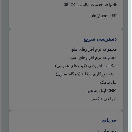
☎️ واحد خدمات مالیاتی: 38424
info@hac.ir
✉️
دسترسی سریع
مجموعه نرم افزارهای هلو
مجموعه نرم افزارهای اسپاد
امکانات افزودنی (کیت های عمومی)
بسته دورکاری بدکا + (همگام سازی)
پنل پیامک
CRM لینک به هلو
طراحی فاکتور
خدمات
حسابدار یاب