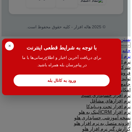
© 2025 هاله افزار - کلیه حقوق محفوظ است.
بستن
جستجو
×
با توجه به شرایط قطعی اینترنت
خانه
نرم افزار
برای دریافت آخرین اخبار و اطلاع‌رسانی‌ها با ما
نرم افزار حسابداری هلو
در پیام‌رسان بله همراه باشید.
شرکتی
فروشگاهی
تولیدی
ورود به کانال بله
جامع و صنعتی
امکانات افزودنی ( کیت های عمومی )
نرم افزار حسابداری اسپاد
نرم افزارهای مشاغل
نرم افزار تحت وب|بدکا
نرم افزار CRM|لینک به هلو
نسخه آموزشی حسابداری هلو
افزونه متصل به نرم افزار هلو
گزارش گیر نرم افزار هلو