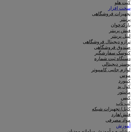
کیت هلو
سخت افزار
تجهیزات فروشگاهی
پرینتر
بارکدخوان
فیش پرینتر
لیبل پرینتر
ترازو دیجیتال فروشگاهی
صندوق فروشگاهی
کیوسک سفارشگیر
دستگاه ثبت شماره
پوستر دیجیتالی
لوازم جانبی کامپیوتر
موس
کیبورد
کول پد
مانیتور
کیس
لپ تاپ
کابل/ تجهیزات شبکه
فلش/هارد
مواد مصرفی
آموزش
مشاوره و آموزش سامانه مودیان