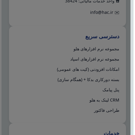
☎️ واحد خدمات مالیاتی: 38424
info@hac.ir
✉️
دسترسی سریع
مجموعه نرم افزارهای هلو
مجموعه نرم افزارهای اسپاد
امکانات افزودنی (کیت های عمومی)
بسته دورکاری بدکا + (همگام سازی)
پنل پیامک
CRM لینک به هلو
طراحی فاکتور
خدمات