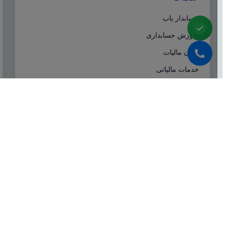
حسابدار یاب
آموزش حسابداری
ایران مالیات
خدمات مالیاتی
سامانه مودیان
درباره ما
شرکت مشاوره هاله افزار از سال ۱۳۷۷ همزمان با شروع
تولید نرم افزار حسابداری هلو، فعالیت تخصصی خود در
زمینه معرفی، مشاوره و انتخاب درست نرم افزار
حسابداری، تهیه سیستم‌های اطلاعاتی و لوازم جانبی مورد
نیاز نرم‌افزاری، استقرار سیستم حسابداری و آموزش و
ارائه خدمات حسابداری و مالیاتی بصورت کاملا تخصصی و