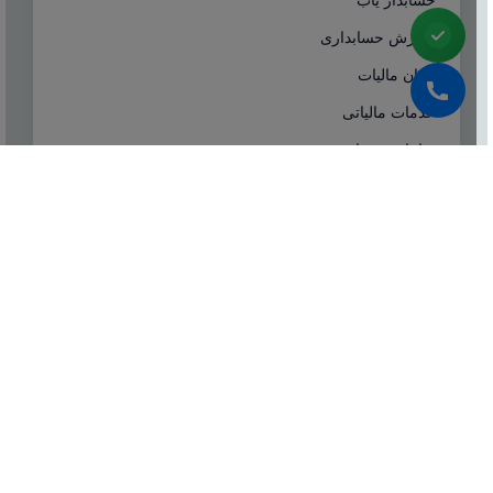
آموزش حسابداری
ایران مالیات
خدمات مالیاتی
سامانه مودیان
درباره ما
شرکت مشاوره هاله افزار از سال ۱۳۷۷ همزمان با شروع
تولید نرم افزار حسابداری هلو، فعالیت تخصصی خود در
زمینه معرفی، مشاوره و انتخاب درست نرم افزار
حسابداری، تهیه سیستم‌های اطلاعاتی و لوازم جانبی مورد
نیاز نرم‌افزاری، استقرار سیستم حسابداری و آموزش و
ارائه خدمات حسابداری و مالیاتی بصورت کاملا تخصصی و
حرفه‌ای آغاز نمود.