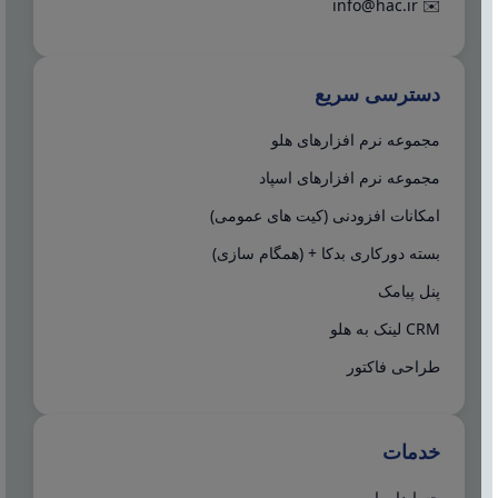
info@hac.ir
✉️
دسترسی سریع
مجموعه نرم افزارهای هلو
مجموعه نرم افزارهای اسپاد
امکانات افزودنی (کیت های عمومی)
بسته دورکاری بدکا + (همگام سازی)
پنل پیامک
CRM لینک به هلو
طراحی فاکتور
خدمات
حسابدار یاب