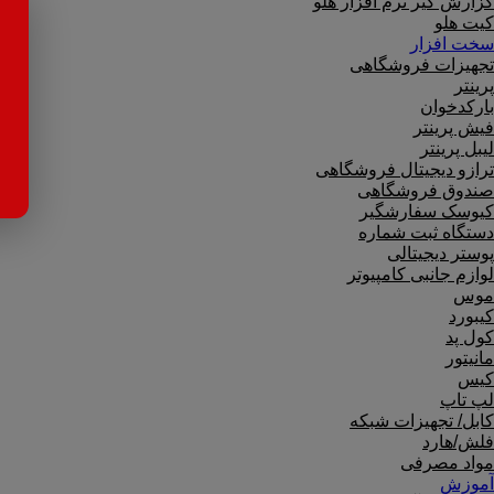
گزارش گیر نرم افزار هلو
کیت هلو
سخت افزار
تجهیزات فروشگاهی
پرینتر
بارکدخوان
فیش پرینتر
لیبل پرینتر
ترازو دیجیتال فروشگاهی
صندوق فروشگاهی
کیوسک سفارشگیر
دستگاه ثبت شماره
پوستر دیجیتالی
لوازم جانبی کامپیوتر
موس
کیبورد
کول پد
مانیتور
کیس
لپ تاپ
کابل/ تجهیزات شبکه
فلش/هارد
مواد مصرفی
آموزش