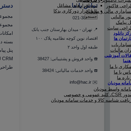
میرات کامپیوتر و لپ تاپ
تماس با ما
دستر
نرم افزارهای مشاغل
احی فاکتور
نرم افزار دورکاری بدکا
ابداری مالی و مالیاتی
مجموعه
جستجو
ور مالیاتی
☎️ 021-38427
ل پیامک
مجموعه 
احی سایت
📍 تهران - میدان بهارستان جنب بانک
امکانا
کز دانلود
اقتصاد نوین کوچه نظامیه پلاک ۱۰۰
ارتمان ها
بسته دو
ابداریاب
طبقه اول واحد ۲
ران مالیات
پنل پیا
الات آموزشی
☎️ واحد فروش و پشتیبانی: 38427
CRM لینک به هلو
هنما
کاری با ما
طراحی 
☎️ واحد خدمات مالیاتی: 38424
اس با ما
باره ما
info@hac.ir
✉️
مانه مودیان
مانه واسط مودیان
C، کلید عمومی و خصوصی
یافت شناسه کالا و خدمات سامانه مودیان