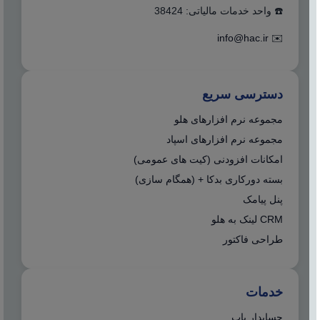
☎️ واحد خدمات مالیاتی: 38424
info@hac.ir
✉️
دسترسی سریع
مجموعه نرم افزارهای هلو
مجموعه نرم افزارهای اسپاد
امکانات افزودنی (کیت های عمومی)
بسته دورکاری بدکا + (همگام سازی)
پنل پیامک
CRM لینک به هلو
طراحی فاکتور
خدمات
حسابدار یاب