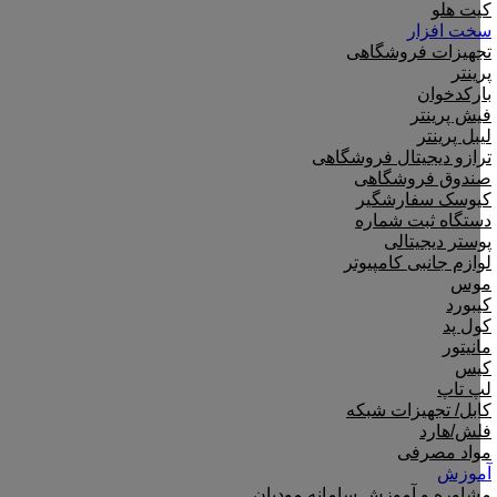
کیت هلو
سخت افزار
تجهیزات فروشگاهی
پرینتر
بارکدخوان
فیش پرینتر
لیبل پرینتر
ترازو دیجیتال فروشگاهی
صندوق فروشگاهی
کیوسک سفارشگیر
دستگاه ثبت شماره
پوستر دیجیتالی
لوازم جانبی کامپیوتر
موس
کیبورد
کول پد
مانیتور
کیس
لپ تاپ
کابل/ تجهیزات شبکه
فلش/هارد
مواد مصرفی
آموزش
مشاوره و آموزش سامانه مودیان