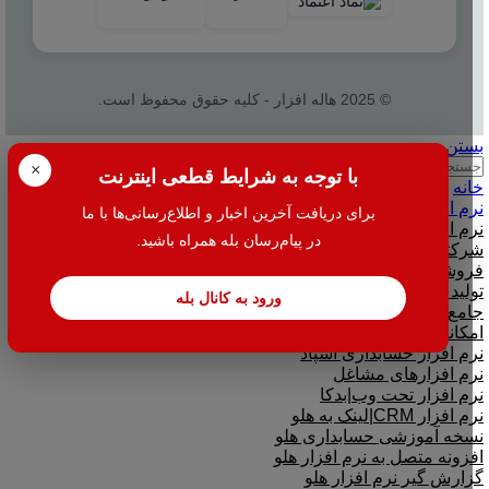
© 2025 هاله افزار - کلیه حقوق محفوظ است.
بستن
جستجو
×
با توجه به شرایط قطعی اینترنت
خانه
نرم افزار
برای دریافت آخرین اخبار و اطلاع‌رسانی‌ها با ما
نرم افزار حسابداری هلو
در پیام‌رسان بله همراه باشید.
شرکتی
فروشگاهی
تولیدی
ورود به کانال بله
جامع و صنعتی
امکانات افزودنی ( کیت های عمومی )
نرم افزار حسابداری اسپاد
نرم افزارهای مشاغل
نرم افزار تحت وب|بدکا
نرم افزار CRM|لینک به هلو
نسخه آموزشی حسابداری هلو
افزونه متصل به نرم افزار هلو
گزارش گیر نرم افزار هلو