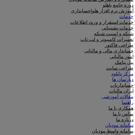
دوره جامع باهلو
آموزش نرم افزار هلو|حسابداری
خدمات
خدمات استقرار و ورود اطلاعات
خدمات پشتیبانی
شبکه و امنیت شبکه
تعمیرات کامپیوتر و لپ تاپ
طراحی فاکتور
حسابداری مالی و مالیاتی
امور مالیاتی
پنل پیامک
طراحی سایت
مرکز دانلود
دپارتمان ها
حسابداریاب
ایران مالیات
مقالات آموزشی
راهنما
همکاری با ما
تماس با ما
درباره ما
سامانه مودیان
سامانه واسط مودیان