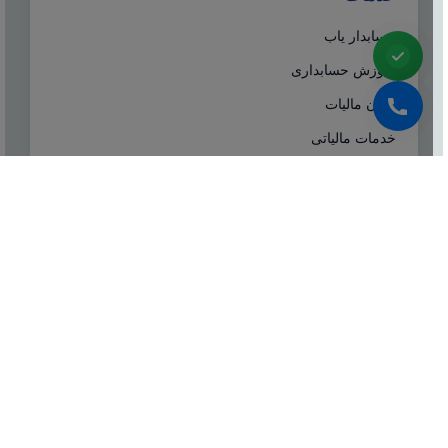
حسابدار یاب
آموزش حسابداری
ایران مالیات
خدمات مالیاتی
سامانه مودیان
درباره ما
شرکت مشاوره هاله افزار از سال ۱۳۷۷ همزمان با شروع
تولید نرم افزار حسابداری هلو، فعالیت تخصصی خود در
زمینه معرفی، مشاوره و انتخاب درست نرم افزار
حسابداری، تهیه سیستم‌های اطلاعاتی و لوازم جانبی مورد
نیاز نرم‌افزاری، استقرار سیستم حسابداری و آموزش و
ارائه خدمات حسابداری و مالیاتی بصورت کاملا تخصصی و