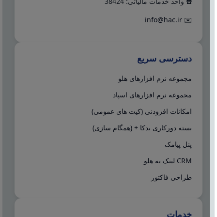
☎️ واحد خدمات مالیاتی: 38424
info@hac.ir
✉️
دسترسی سریع
مجموعه نرم افزارهای هلو
مجموعه نرم افزارهای اسپاد
امکانات افزودنی (کیت های عمومی)
بسته دورکاری بدکا + (همگام سازی)
پنل پیامک
CRM لینک به هلو
طراحی فاکتور
خدمات