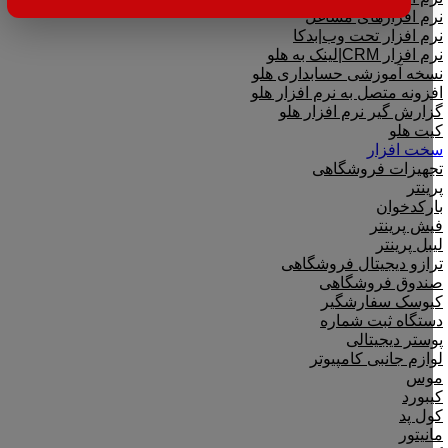
نرم افزارهای مشاغل
نرم افزار تحت وب|بدکا
نرم افزار CRM|لینک به هلو
نسخه آموزشی حسابداری هلو
افزونه متصل به نرم افزار هلو
گزارش گیر نرم افزار هلو
کیت هلو
سخت افزار
تجهیزات فروشگاهی
پرینتر
بارکدخوان
فیش پرینتر
لیبل پرینتر
ترازو دیجیتال فروشگاهی
صندوق فروشگاهی
کیوسک سفارشگیر
دستگاه ثبت شماره
پوستر دیجیتالی
لوازم جانبی کامپیوتر
موس
کیبورد
کول پد
مانیتور