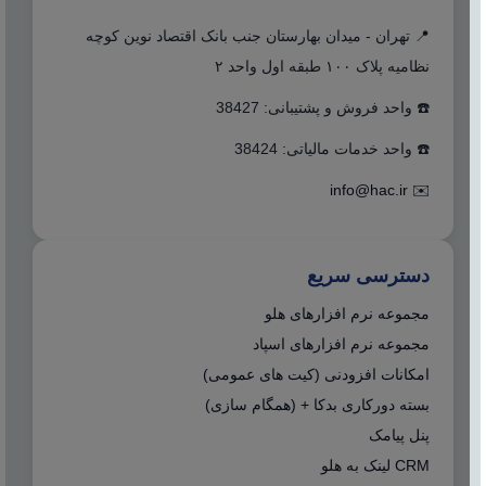
📍 تهران - میدان بهارستان جنب بانک اقتصاد نوین کوچه
نظامیه پلاک ۱۰۰ طبقه اول واحد ۲
☎️ واحد فروش و پشتیبانی: 38427
☎️ واحد خدمات مالیاتی: 38424
info@hac.ir
✉️
دسترسی سریع
مجموعه نرم افزارهای هلو
مجموعه نرم افزارهای اسپاد
امکانات افزودنی (کیت های عمومی)
بسته دورکاری بدکا + (همگام سازی)
پنل پیامک
CRM لینک به هلو