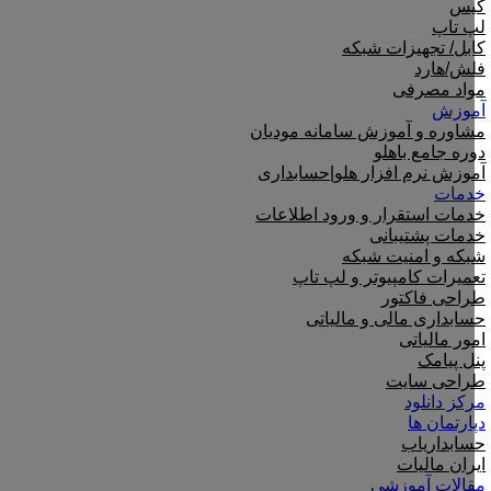
کیس
لپ تاپ
کابل/ تجهیزات شبکه
فلش/هارد
مواد مصرفی
آموزش
مشاوره و آموزش سامانه مودیان
دوره جامع باهلو
آموزش نرم افزار هلو|حسابداری
خدمات
خدمات استقرار و ورود اطلاعات
خدمات پشتیبانی
شبکه و امنیت شبکه
تعمیرات کامپیوتر و لپ تاپ
طراحی فاکتور
حسابداری مالی و مالیاتی
امور مالیاتی
پنل پیامک
طراحی سایت
مرکز دانلود
دپارتمان ها
حسابداریاب
ایران مالیات
مقالات آموزشی