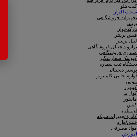
گزارش گیر نرم افزار هلو
کیت هلو
سخت افزار
تجهیزات فروشگاهی
پرینتر
بارکدخوان
فیش پرینتر
لیبل پرینتر
ترازو دیجیتال فروشگاهی
صندوق فروشگاهی
کیوسک سفارشگیر
دستگاه ثبت شماره
پوستر دیجیتالی
لوازم جانبی کامپیوتر
موس
کیبورد
کول پد
مانیتور
کیس
لپ تاپ
کابل/ تجهیزات شبکه
فلش/هارد
مواد مصرفی
آموزش