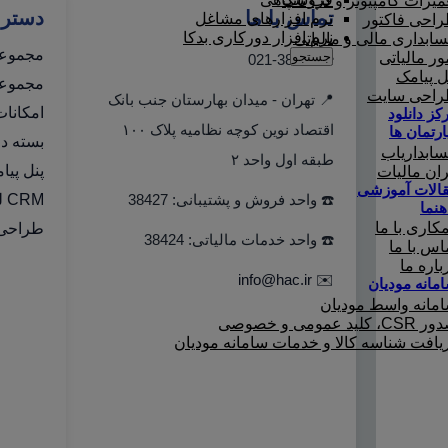
میرات کامپیوتر و لپ تاپ
تماس با ما
دستر
نرم افزارهای مشاغل
احی فاکتور
نرم افزار دورکاری بدکا
ابداری مالی و مالیاتی
مجموعه
جستجو
ور مالیاتی
☎️ 021-38427
ل پیامک
مجموعه 
احی سایت
📍 تهران - میدان بهارستان جنب بانک
امکانا
کز دانلود
اقتصاد نوین کوچه نظامیه پلاک ۱۰۰
ارتمان ها
بسته دو
ابداریاب
طبقه اول واحد ۲
پنل پیا
ران مالیات
الات آموزشی
☎️ واحد فروش و پشتیبانی: 38427
CRM لینک به هلو
هنما
کاری با ما
طراحی 
☎️ واحد خدمات مالیاتی: 38424
اس با ما
باره ما
info@hac.ir
✉️
مانه مودیان
مانه واسط مودیان
C، کلید عمومی و خصوصی
یافت شناسه کالا و خدمات سامانه مودیان