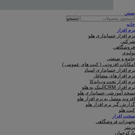
بستن
جستجو
خانه
نرم افزار
نرم افزار حسابداری هلو
شرکتی
فروشگاهی
تولیدی
جامع و صنعتی
امکانات افزودنی ( کیت های عمومی )
نرم افزار حسابداری اسپاد
نرم افزارهای مشاغل
نرم افزار تحت وب|بدکا
نرم افزار CRM|لینک به هلو
نسخه آموزشی حسابداری هلو
افزونه متصل به نرم افزار هلو
گزارش گیر نرم افزار هلو
کیت هلو
سخت افزار
تجهیزات فروشگاهی
پرینتر
بارکدخوان