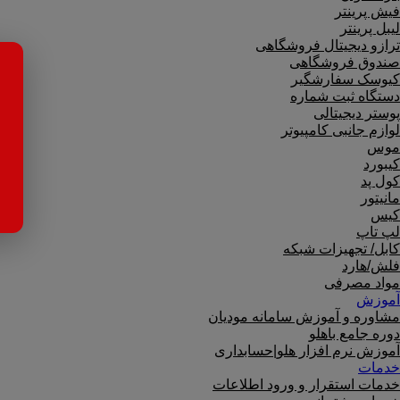
فیش پرینتر
لیبل پرینتر
ترازو دیجیتال فروشگاهی
صندوق فروشگاهی
کیوسک سفارشگیر
دستگاه ثبت شماره
پوستر دیجیتالی
لوازم جانبی کامپیوتر
موس
کیبورد
کول پد
مانیتور
کیس
لپ تاپ
کابل/ تجهیزات شبکه
فلش/هارد
مواد مصرفی
آموزش
مشاوره و آموزش سامانه مودیان
دوره جامع باهلو
آموزش نرم افزار هلو|حسابداری
خدمات
خدمات استقرار و ورود اطلاعات